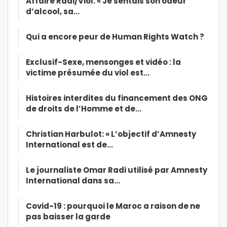
Affaire Radi/Viol: « Je sentais son odeur
d’alcool, sa…
Qui a encore peur de Human Rights Watch ?
Exclusif-Sexe, mensonges et vidéo : la
victime présumée du viol est…
Histoires interdites du financement des ONG
de droits de l’Homme et de…
Christian Harbulot: « L’objectif d’Amnesty
International est de…
Le journaliste Omar Radi utilisé par Amnesty
International dans sa…
Covid-19 : pourquoi le Maroc a raison de ne
pas baisser la garde