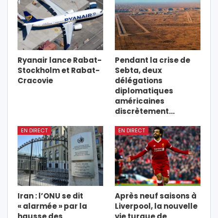
Ryanair lance Rabat-
Pendant la crise de
Stockholm et Rabat-
Sebta, deux
Cracovie
délégations
diplomatiques
américaines
discrètement…
EN DIRECT
EN DIRECT
Iran : l’ONU se dit
Après neuf saisons à
« alarmée » par la
Liverpool, la nouvelle
hausse des
vie turque de