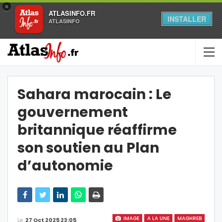
×
ATLASINFO.FR
INSTALLER
ATLASINFO
Sahara marocain : Le
gouvernement
britannique réaffirme
son soutien au Plan
d’autonomie
IMAGE
A LA UNE
MAGHREB
Le
27 Oct 2025 23:05