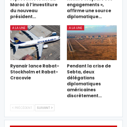
Maroc à l’investiture
engagements »,
du nouveau
affirme une source
président…
diplomatique…
A LA UNE
A LA UNE
Ryanair lance Rabat-
Pendant la crise de
Stockholm et Rabat-
Sebta, deux
Cracovie
délégations
diplomatiques
américaines
discrètement…
PRÉCÉDENT
SUIVANT