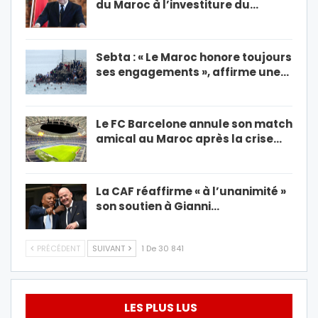
du Maroc à l’investiture du…
Sebta : « Le Maroc honore toujours
ses engagements », affirme une…
Le FC Barcelone annule son match
amical au Maroc après la crise…
La CAF réaffirme « à l’unanimité »
son soutien à Gianni…
PRÉCÉDENT
SUIVANT
1 De 30 841
LES PLUS LUS