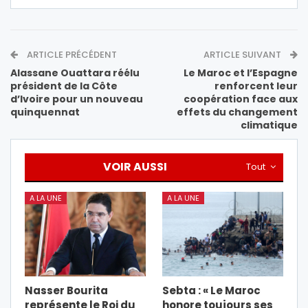
ARTICLE PRÉCÉDENT
ARTICLE SUIVANT
Alassane Ouattara réélu
Le Maroc et l’Espagne
président de la Côte
renforcent leur
d’Ivoire pour un nouveau
coopération face aux
quinquennat
effets du changement
climatique
VOIR AUSSI
Tout
A LA UNE
A LA UNE
Nasser Bourita
Sebta : « Le Maroc
représente le Roi du
honore toujours ses