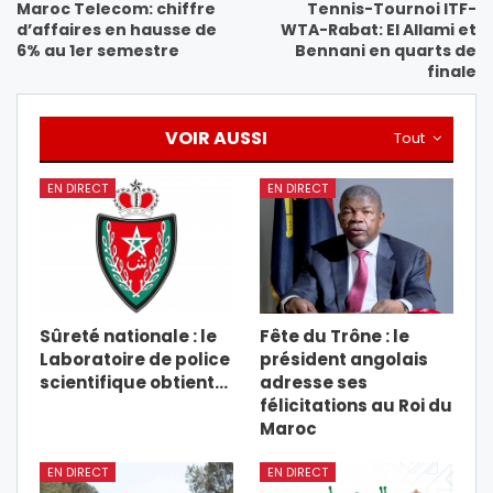
Maroc Telecom: chiffre
Tennis-Tournoi ITF-
d’affaires en hausse de
WTA-Rabat: El Allami et
6% au 1er semestre
Bennani en quarts de
finale
VOIR AUSSI
Tout
EN DIRECT
EN DIRECT
Sûreté nationale : le
Fête du Trône : le
Laboratoire de police
président angolais
scientifique obtient…
adresse ses
félicitations au Roi du
Maroc
EN DIRECT
EN DIRECT