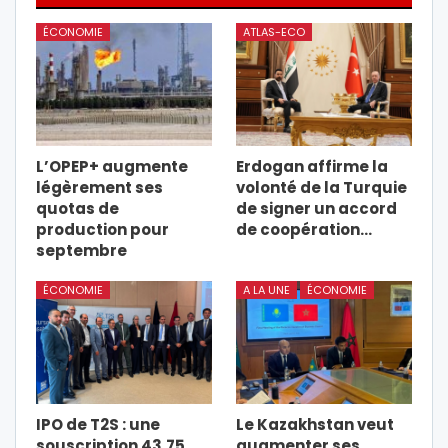
ÉCONOMIE
ATLAS-ECO
L’OPEP+ augmente
Erdogan affirme la
légèrement ses
volonté de la Turquie
quotas de
de signer un accord
production pour
de coopération…
septembre
ÉCONOMIE
A LA UNE
ÉCONOMIE
IPO de T2S : une
Le Kazakhstan veut
souscription 43,75
augmenter ses