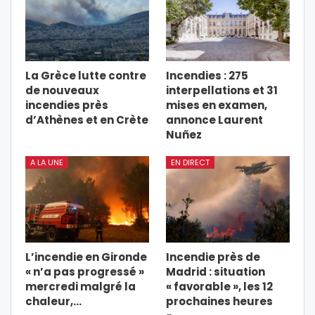
La Grèce lutte contre
Incendies : 275
de nouveaux
interpellations et 31
incendies près
mises en examen,
d’Athènes et en Crète
annonce Laurent
Nuñez
A LA UNE
EN DIRECT
L’incendie en Gironde
Incendie près de
« n’a pas progressé »
Madrid : situation
mercredi malgré la
« favorable », les 12
chaleur,…
prochaines heures