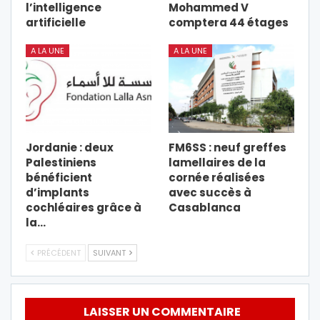
l’intelligence
Mohammed V
artificielle
comptera 44 étages
A LA UNE
A LA UNE
Jordanie : deux
FM6SS : neuf greffes
Palestiniens
lamellaires de la
bénéficient
cornée réalisées
d’implants
avec succès à
cochléaires grâce à
Casablanca
la…
PRÉCÉDENT
SUIVANT
LAISSER UN COMMENTAIRE