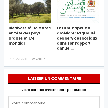
Biodiversité : le Maroc
Le CESE appelle à
en tête des pays
améliorer la qualité
arabes et 17e
des services sociaux
mondial
dans son rapport
annuel…
PRÉCÉDENT
SUIVANT
LAISSER UN COMMENTAIRE
Votre adresse email ne sera pas publiée.