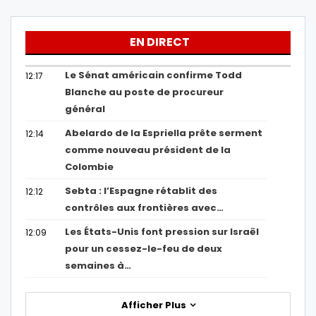
EN DIRECT
Le Sénat américain confirme Todd
12:17
Blanche au poste de procureur
général
Abelardo de la Espriella prête serment
12:14
comme nouveau président de la
Colombie
Sebta : l’Espagne rétablit des
12:12
contrôles aux frontières avec…
Les États-Unis font pression sur Israël
12:09
pour un cessez-le-feu de deux
semaines à…
Afficher Plus