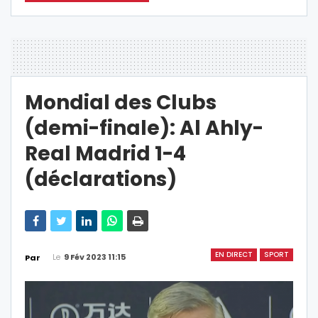
Mondial des Clubs
(demi-finale): Al Ahly-
Real Madrid 1-4
(déclarations)
EN DIRECT
SPORT
Le
9 Fév 2023 11:15
Par