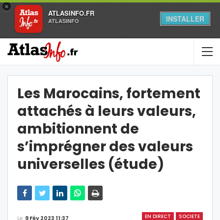
×
ATLASINFO.FR
INSTALLER
ATLASINFO
Les Marocains, fortement
attachés à leurs valeurs,
ambitionnent de
s’imprégner des valeurs
universelles (étude)
EN DIRECT
SOCIETE
Le
9 Fév 2023 11:37