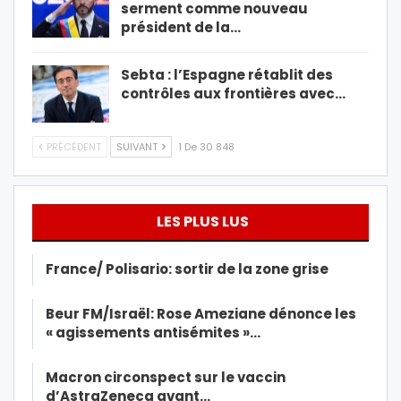
serment comme nouveau
président de la…
Sebta : l’Espagne rétablit des
contrôles aux frontières avec…
PRÉCÉDENT
SUIVANT
1 De 30 848
LES PLUS LUS
France/ Polisario: sortir de la zone grise
Beur FM/Israël: Rose Ameziane dénonce les
« agissements antisémites »…
Macron circonspect sur le vaccin
d’AstraZeneca avant…