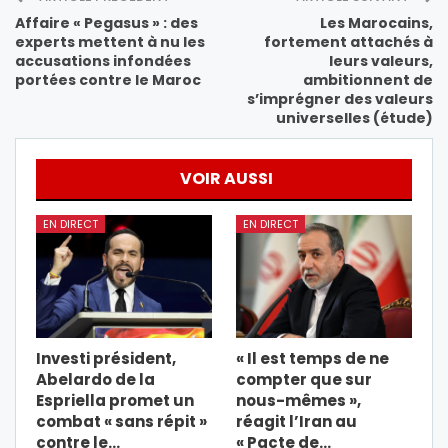
Affaire « Pegasus » : des
Les Marocains,
experts mettent à nu les
fortement attachés à
accusations infondées
leurs valeurs,
portées contre le Maroc
ambitionnent de
s’imprégner des valeurs
universelles (étude)
VOIR AUSSI
EN DIRECT
EN DIRECT
Investi président,
« Il est temps de ne
Abelardo de la
compter que sur
Espriella promet un
nous-mêmes »,
combat « sans répit »
réagit l’Iran au
contre le…
« Pacte de…