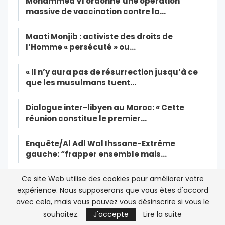
Mohammed VI ordonne’une opération
massive de vaccination contre la…
Maati Monjib : activiste des droits de
l’Homme « persécuté » ou…
« Il n’y aura pas de résurrection jusqu’à ce
que les musulmans tuent…
Dialogue inter-libyen au Maroc: « Cette
réunion constitue le premier…
Enquête/Al Adl Wal Ihssane-Extrême
gauche: “frapper ensemble mais…
Al Adl Wal Ihssane, une Jamaa née dans
Ce site Web utilise des cookies pour améliorer votre
l’amertume
expérience. Nous supposerons que vous êtes d'accord
avec cela, mais vous pouvez vous désinscrire si vous le
Rencontre avec Anouar Moatassim,
souhaitez.
J'accepte
Lire la suite