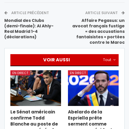
ARTICLE PRÉCÉDENT
ARTICLE SUIVANT
Mondial des Clubs
Affaire Pegasus: un
(demi-finale): Al Ahly-
avocat français fustige
Real Madrid 1-4
« des accusations
(déclarations)
fantaisistes » portées
contre le Maroc
VOIR AUSSI
Tout
EN DIRECT
EN DIRECT
Le Sénat américain
Abelardo de la
confirme Todd
Espriella prête
Blanche au poste de
serment comme