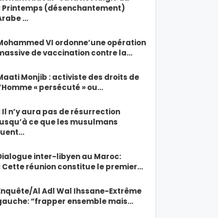
« Printemps (désenchantement)
Arabe …
Mohammed VI ordonne’une opération
massive de vaccination contre la…
Maati Monjib : activiste des droits de
l’Homme « persécuté » ou…
« Il n’y aura pas de résurrection
jusqu’à ce que les musulmans
tuent…
Dialogue inter-libyen au Maroc:
« Cette réunion constitue le premier…
Enquête/Al Adl Wal Ihssane-Extrême
gauche: “frapper ensemble mais…