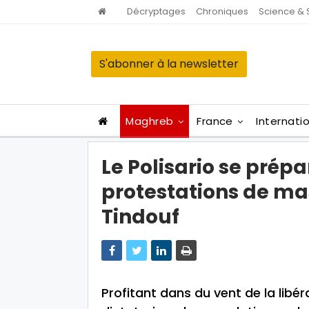
Décryptages
Chroniques
Science & 
S'abonner à la newsletter
Maghreb
France
Internati
Le Polisario se prépa
protestations de ma
Tindouf
Profitant dans du vent de la lib