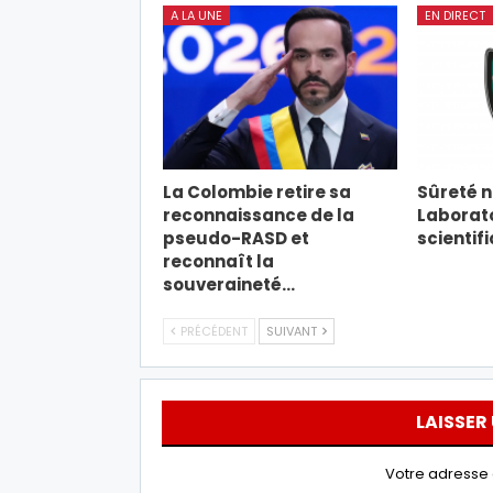
A LA UNE
EN DIRECT
La Colombie retire sa
Sûreté na
reconnaissance de la
Laborato
pseudo-RASD et
scientif
reconnaît la
souveraineté…
PRÉCÉDENT
SUIVANT
LAISSER
Votre adresse 