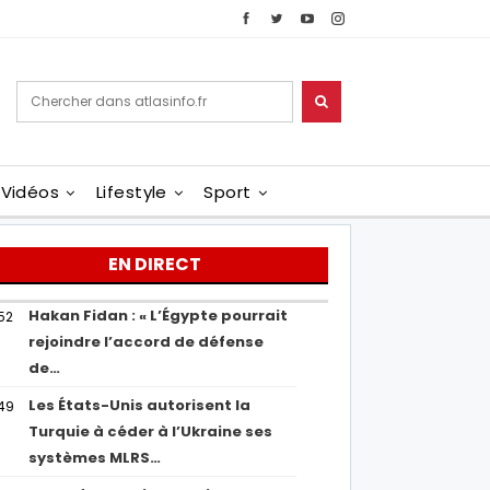
Vidéos
Lifestyle
Sport
EN DIRECT
Hakan Fidan : « L’Égypte pourrait
52
rejoindre l’accord de défense
de…
Les États-Unis autorisent la
49
Turquie à céder à l’Ukraine ses
systèmes MLRS…