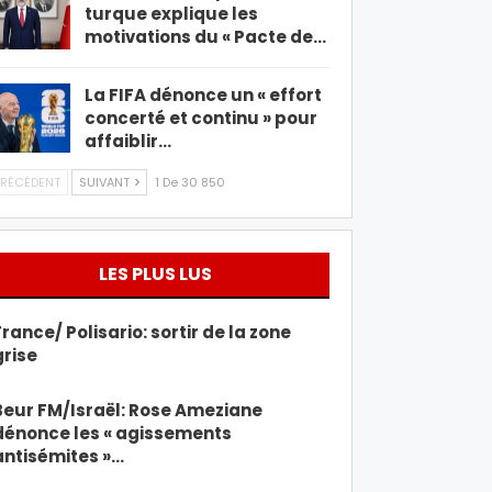
turque explique les
motivations du « Pacte de…
La FIFA dénonce un « effort
concerté et continu » pour
affaiblir…
RÉCÉDENT
SUIVANT
1 De 30 850
LES PLUS LUS
France/ Polisario: sortir de la zone
grise
Beur FM/Israël: Rose Ameziane
dénonce les « agissements
antisémites »…