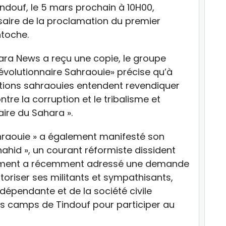
indouf, le 5 mars prochain à 10H00,
saire de la proclamation du premier
ntoche.
a News a reçu une copie, le groupe
évolutionnaire Sahraouie» précise qu’à
lations sahraouies entendent revendiquer
ontre la corruption et le tribalisme et
aire du Sahara ».
hraouie » a également manifesté son
hid », un courant réformiste dissident
uvement a récemment adressé une demande
toriser ses militants et sympathisants,
dépendante et de la société civile
es camps de Tindouf pour participer au