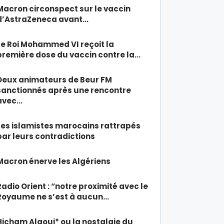
Macron circonspect sur le vaccin
d’AstraZeneca avant…
Le Roi Mohammed VI reçoit la
première dose du vaccin contre la…
Deux animateurs de Beur FM
sanctionnés après une rencontre
avec…
Les islamistes marocains rattrapés
par leurs contradictions
Macron énerve les Algériens
Radio Orient : “notre proximité avec le
Royaume ne s’est à aucun…
Hicham Alaoui* ou la nostalgie du