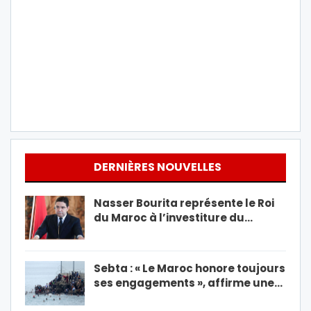
DERNIÈRES NOUVELLES
Nasser Bourita représente le Roi
du Maroc à l’investiture du…
Sebta : « Le Maroc honore toujours
ses engagements », affirme une…