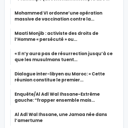
Mohammed VI ordonne’une opération
massive de vaccination contre la…
Maati Monjib : activiste des droits de
l’Homme « persécuté » ou…
« Il n’y aura pas de résurrection jusqu’à ce
que les musulmans tuent…
Dialogue inter-libyen au Maroc: « Cette
réunion constitue le premier…
Enquête/Al Adl Wal Ihssane-Extrême
gauche: “frapper ensemble mais…
Al Adl Wal Ihssane, une Jamaa née dans
l’amertume