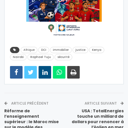
Afrique
DCI
immobilier
justice
Kenya
Nairobi
Raphael Tuju
sécurité
ARTICLE PRÉCÉDENT
ARTICLE SUIVANT
Réforme de
USA : TotalEnergies
l’enseignement
touche un milliard de
supérieur : le Maroc mise
dollars pour renoncer à
sur le modèle des
l’éolien en mer