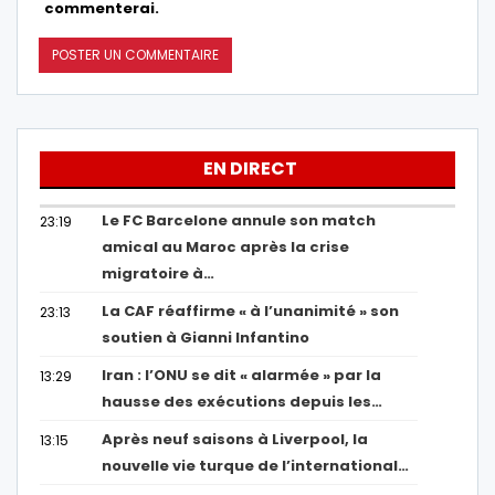
commenterai.
EN DIRECT
Le FC Barcelone annule son match
23:19
amical au Maroc après la crise
migratoire à…
La CAF réaffirme « à l’unanimité » son
23:13
soutien à Gianni Infantino
Iran : l’ONU se dit « alarmée » par la
13:29
hausse des exécutions depuis les…
Après neuf saisons à Liverpool, la
13:15
nouvelle vie turque de l’international…