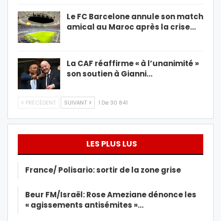
Le FC Barcelone annule son match
amical au Maroc après la crise…
La CAF réaffirme « à l’unanimité »
son soutien à Gianni…
PRÉCÉDENT
SUIVANT
1 De 30 841
LES PLUS LUS
France/ Polisario: sortir de la zone grise
Beur FM/Israël: Rose Ameziane dénonce les
« agissements antisémites »…