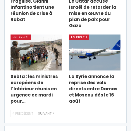
Fragilisé, Gianni
Le Qatar accuse
Infantino tient une
Israël de retarder la
réunion de crise à
mise en œuvre du
Rabat
plan de paix pour
Gaza
EN DIRECT
EN DIRECT
Sebta : les ministres
La Syrie annonce la
européens de
reprise des vols
l’Intérieur réunis en
directs entre Damas
urgence ce mardi
et Moscou dès le 16
pour…
août
PRÉCÉDENT
SUIVANT