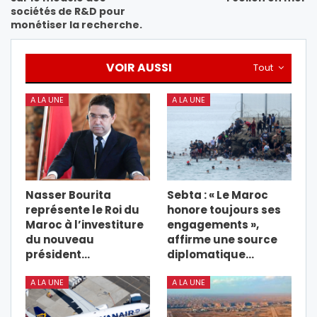
sociétés de R&D pour
monétiser la recherche.
VOIR AUSSI
Tout
A LA UNE
A LA UNE
Nasser Bourita
Sebta : « Le Maroc
représente le Roi du
honore toujours ses
Maroc à l’investiture
engagements »,
du nouveau
affirme une source
président…
diplomatique…
A LA UNE
A LA UNE