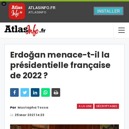
×
ATLASINFO.FR
INSTALLER
ATLASINFO
Erdoğan menace-t-il la
présidentielle française
de 2022 ?
A LA UNE
DÉCRYPTAGES
Par
Mustapha Tossa
Le
25 Mar 2021 14:23