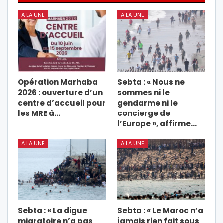
A LA UNE
A LA UNE
Opération Marhaba
Sebta : « Nous ne
2026 : ouverture d’un
sommes ni le
centre d’accueil pour
gendarme ni le
les MRE à…
concierge de
l’Europe », affirme…
A LA UNE
A LA UNE
Sebta : « La digue
Sebta : « Le Maroc n’a
migratoire n’a pas
jamais rien fait sous