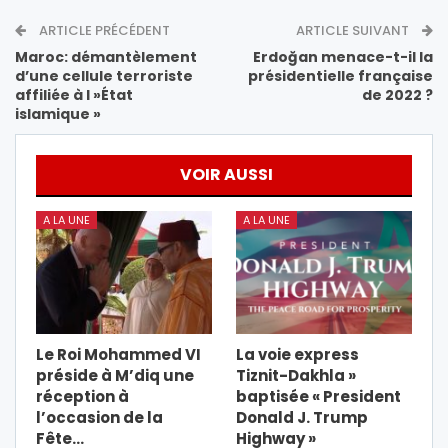
ARTICLE PRÉCÉDENT
ARTICLE SUIVANT
Maroc: démantèlement
Erdoğan menace-t-il la
d’une cellule terroriste
présidentielle française
affiliée à l »État
de 2022 ?
islamique »
VOIR AUSSI
A LA UNE
A LA UNE
Le Roi Mohammed VI
La voie express
préside à M’diq une
Tiznit-Dakhla »
réception à
baptisée « President
l’occasion de la
Donald J. Trump
Fête…
Highway »