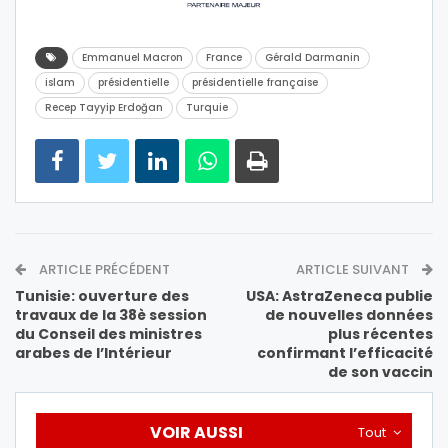
Emmanuel Macron
France
Gérald Darmanin
islam
présidentielle
présidentielle française
Recep Tayyip Erdoğan
Turquie
ARTICLE PRÉCÉDENT
ARTICLE SUIVANT
Tunisie: ouverture des
USA: AstraZeneca publie
travaux de la 38è session
de nouvelles données
du Conseil des ministres
plus récentes
arabes de l’Intérieur
confirmant l’efficacité
de son vaccin
VOIR AUSSI
Tout