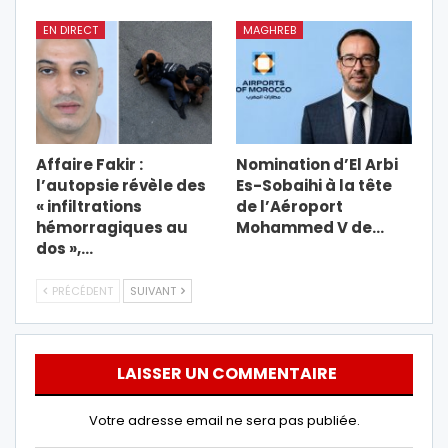
EN DIRECT
MAGHREB
Affaire Fakir :
Nomination d’El Arbi
l’autopsie révèle des
Es-Sobaihi à la tête
« infiltrations
de l’Aéroport
hémorragiques au
Mohammed V de…
dos »,…
PRÉCÉDENT
SUIVANT
LAISSER UN COMMENTAIRE
Votre adresse email ne sera pas publiée.