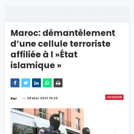
Maroc: démantèlement
d’une cellule terroriste
affiliée à l »État
islamique »
MAGHREB
Le
25 Mar 2021 10:23
Par