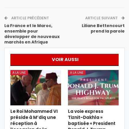
ARTICLE PRÉCÉDENT
ARTICLE SUIVANT
La France et le Maroc,
Liliane Bettencourt
ensemble pour
prend la parole
développer de nouveaux
marchés en Afrique
VOIR AUSSI
A LA UNE
A LA UNE
Le Roi Mohammed VI
La voie express
préside à M’diq une
Tiznit-Dakhla »
réception à
baptisée « President