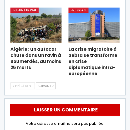
INTERNATIONAL
EN DIRECT
Algérie : un autocar
La crise migratoire à
chute dans un ravin à
Sebta se transforme
Boumerdès, au moins
en crise
25 morts
diplomatique intra-
européenne
PRÉCÉDENT
SUIVANT
LAISSER UN COMMENTAIRE
Votre adresse email ne sera pas publiée.