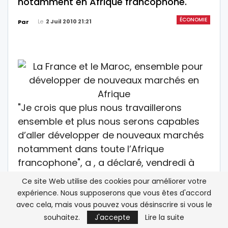
notamment en Afrique francophone.
ÉCONOMIE
Le
2 Juil 2010 21:21
Par
"Je crois que plus nous travaillerons
ensemble et plus nous serons capables
d’aller développer de nouveaux marchés
notamment dans toute l’Afrique
francophone", a , a déclaré, vendredi à
Paris, Laurence Parisot, Présidente du
Ce site Web utilise des cookies pour améliorer votre
patronat français, la présidente du
expérience. Nous supposerons que vous êtes d'accord
Mouvement des entreprises françaises
avec cela, mais vous pouvez vous désinscrire si vous le
(MEDEF).
souhaitez.
J'accepte
Lire la suite