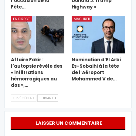
l’occasion de la
Donald J. Trump
Fête…
Highway »
EN DIRECT
MAGHREB
Affaire Fakir :
Nomination d’El Arbi
l’autopsie révèle des
Es-Sobaihi à la tête
« infiltrations
de l’Aéroport
hémorragiques au
Mohammed V de…
dos »,…
PRÉCÉDENT
SUIVANT
LAISSER UN COMMENTAIRE