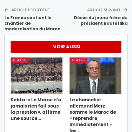
ARTICLE PRÉCÉDENT
ARTICLE SUIVANT
La France soutient le
Décès du jeune frère du
chantier de
président Bouteflika
modernisation du Maroc
VOIR AUSSI
A LA UNE
A LA UNE
Sebta : « Le Maroc n’a
Le chancelier
jamais rien fait sous
allemand Merz
la pression », affirme
somme le Maroc de
une source…
« reprendre
immédiatement »
les…