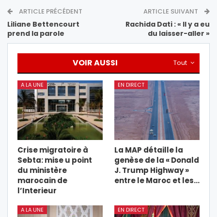
ARTICLE PRÉCÉDENT
ARTICLE SUIVANT
Liliane Bettencourt
Rachida Dati : « Il y a eu
prend la parole
du laisser-aller »
VOIR AUSSI
Tout
A LA UNE
EN DIRECT
Crise migratoire à
La MAP détaille la
Sebta: mise u point
genèse de la « Donald
du ministère
J. Trump Highway »
marocain de
entre le Maroc et les…
l’Interieur
A LA UNE
EN DIRECT