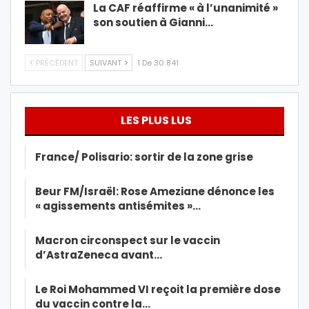
La CAF réaffirme « à l’unanimité »
son soutien à Gianni…
PRÉCÉDENT
SUIVANT
1 De 30 841
LES PLUS LUS
France/ Polisario: sortir de la zone grise
Beur FM/Israël: Rose Ameziane dénonce les
« agissements antisémites »…
Macron circonspect sur le vaccin
d’AstraZeneca avant…
Le Roi Mohammed VI reçoit la première dose
du vaccin contre la…