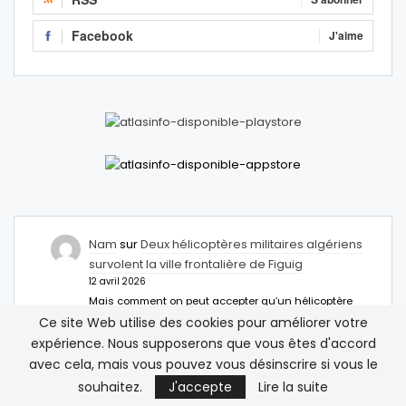
Facebook
J'aime
Nam
sur
Deux hélicoptères militaires algériens
survolent la ville frontalière de Figuig
12 avril 2026
Mais comment on peut accepter qu’un hélicoptère
d’une armée étrangère traverse notre frontière ?
Ce site Web utilise des cookies pour améliorer votre
expérience. Nous supposerons que vous êtes d'accord
Abdelhamid M
sur
Deux hélicoptères militaires
avec cela, mais vous pouvez vous désinscrire si vous le
algériens survolent la ville frontalière de Figuig
souhaitez.
J'accepte
Lire la suite
12 avril 2026