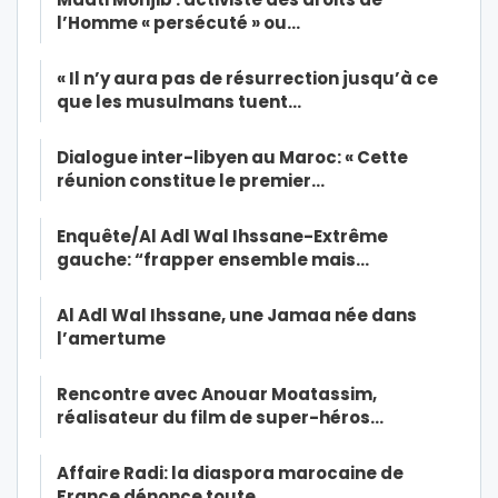
l’Homme « persécuté » ou…
« Il n’y aura pas de résurrection jusqu’à ce
que les musulmans tuent…
Dialogue inter-libyen au Maroc: « Cette
réunion constitue le premier…
Enquête/Al Adl Wal Ihssane-Extrême
gauche: “frapper ensemble mais…
Al Adl Wal Ihssane, une Jamaa née dans
l’amertume
Rencontre avec Anouar Moatassim,
réalisateur du film de super-héros…
Affaire Radi: la diaspora marocaine de
France dénonce toute…