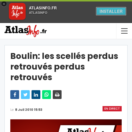
×
ATLASINFO.FR
INSTALLER
ATLASINFO
Boulin: les scellés perdus
retrouvés perdus
retrouvés
EN DIRECT
Le
8 Juil 2010 15:53