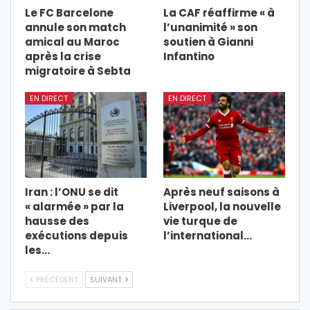
Le FC Barcelone
La CAF réaffirme « à
annule son match
l’unanimité » son
amical au Maroc
soutien à Gianni
après la crise
Infantino
migratoire à Sebta
EN DIRECT
EN DIRECT
Iran : l’ONU se dit
Après neuf saisons à
« alarmée » par la
Liverpool, la nouvelle
hausse des
vie turque de
exécutions depuis
l’international…
les…
PRÉCÉDENT
SUIVANT