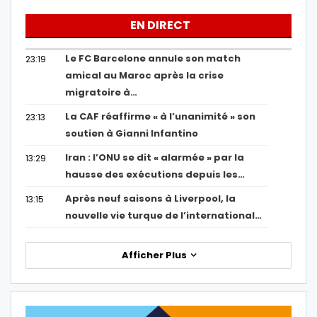
EN DIRECT
Le FC Barcelone annule son match
23:19
amical au Maroc après la crise
migratoire à…
La CAF réaffirme « à l’unanimité » son
23:13
soutien à Gianni Infantino
Iran : l’ONU se dit « alarmée » par la
13:29
hausse des exécutions depuis les…
Après neuf saisons à Liverpool, la
13:15
nouvelle vie turque de l’international…
Afficher Plus