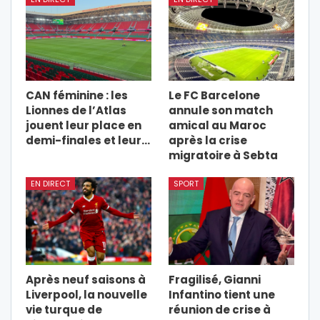
CAN féminine : les
Le FC Barcelone
Lionnes de l’Atlas
annule son match
jouent leur place en
amical au Maroc
demi-finales et leur…
après la crise
migratoire à Sebta
EN DIRECT
SPORT
Après neuf saisons à
Fragilisé, Gianni
Liverpool, la nouvelle
Infantino tient une
vie turque de
réunion de crise à