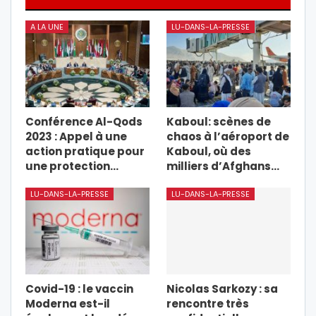
A LA UNE
LU-DANS-LA-PRESSE
Conférence Al-Qods
Kaboul: scènes de
2023 : Appel à une
chaos à l’aéroport de
action pratique pour
Kaboul, où des
une protection…
milliers d’Afghans…
LU-DANS-LA-PRESSE
LU-DANS-LA-PRESSE
Covid-19 : le vaccin
Nicolas Sarkozy : sa
Moderna est-il
rencontre très