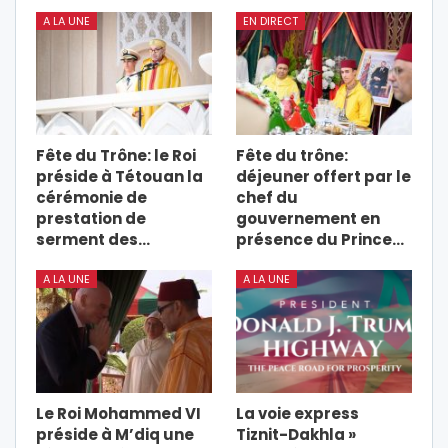
A LA UNE
EN DIRECT
Fête du Trône: le Roi
Fête du trône:
préside à Tétouan la
déjeuner offert par le
cérémonie de
chef du
prestation de
gouvernement en
serment des…
présence du Prince…
A LA UNE
A LA UNE
Le Roi Mohammed VI
La voie express
préside à M’diq une
Tiznit-Dakhla »