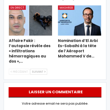
EN DIRECT
MAGHREB
Affaire Fakir :
Nomination d’El Arbi
l’autopsie révèle des
Es-Sobaihi à la tête
« infiltrations
de l’Aéroport
hémorragiques au
Mohammed V de…
dos »,…
PRÉCÉDENT
SUIVANT
LAISSER UN COMMENTAIRE
Votre adresse email ne sera pas publiée.