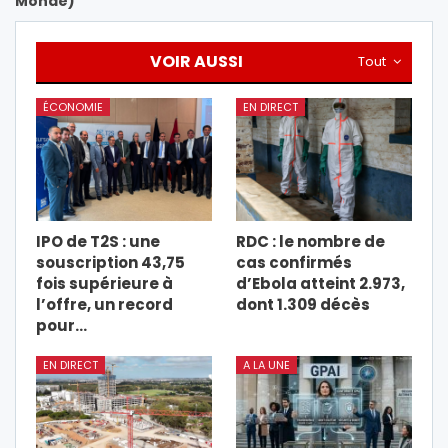
Monde)
VOIR AUSSI
Tout
ÉCONOMIE
EN DIRECT
IPO de T2S : une
RDC : le nombre de
souscription 43,75
cas confirmés
fois supérieure à
d’Ebola atteint 2.973,
l’offre, un record
dont 1.309 décès
pour…
EN DIRECT
A LA UNE