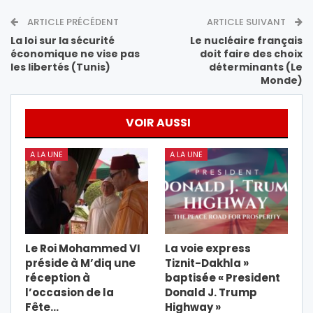
ARTICLE PRÉCÉDENT
ARTICLE SUIVANT
La loi sur la sécurité
Le nucléaire français
économique ne vise pas
doit faire des choix
les libertés (Tunis)
déterminants (Le
Monde)
VOIR AUSSI
A LA UNE
A LA UNE
Le Roi Mohammed VI
La voie express
préside à M’diq une
Tiznit-Dakhla »
réception à
baptisée « President
l’occasion de la
Donald J. Trump
Fête…
Highway »