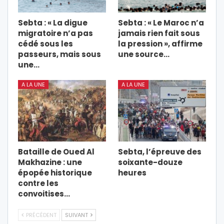
Sebta : « La digue
Sebta : « Le Maroc n’a
migratoire n’a pas
jamais rien fait sous
cédé sous les
la pression », affirme
passeurs, mais sous
une source…
une…
A LA UNE
A LA UNE
Bataille de Oued Al
Sebta, l’épreuve des
Makhazine : une
soixante-douze
épopée historique
heures
contre les
convoitises…
PRÉCÉDENT
SUIVANT