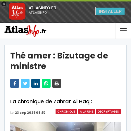
×
ATLASINFO.FR
INSTALLER
ATLASINFO
Thé amer : Bizutage de
ministre
La chronique de Zahrat Al Haq :
CHRONIQUE
A LA UNE
DÉCRYPTAGES
Le
23 Sep 2025 08:52