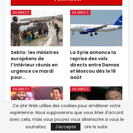
EN DIRECT
EN DIRECT
Sebta : les ministres
La Syrie annonce la
européens de
reprise des vols
l’Intérieur réunis en
directs entre Damas
urgence ce mardi
et Moscou dès le 16
pour…
août
EN DIRECT
EN DIRECT
Ce site Web utilise des cookies pour améliorer votre
expérience. Nous supposerons que vous êtes d'accord
avec cela, mais vous pouvez vous désinscrire si vous le
souhaitez.
J'accepte
Lire la suite
La RS Berkane
Présidentielle au