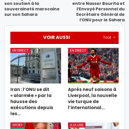
son soutien à la
entre Nasser Bourita et
souveraineté marocaine
l’Envoyé Personnel du
sur son Sahara
Secrétaire Général de
l’ONU pour le Sahara
VOIR AUSSI
Tout
EN DIRECT
EN DIRECT
Iran : l’ONU se dit
Après neuf saisons à
« alarmée » par la
Liverpool, la nouvelle
hausse des
vie turque de
exécutions depuis
l’international…
les…
SPORT
A LA UNE