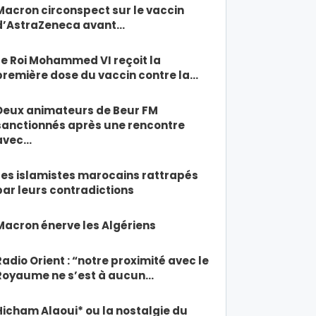
Macron circonspect sur le vaccin
d’AstraZeneca avant…
Le Roi Mohammed VI reçoit la
première dose du vaccin contre la…
Deux animateurs de Beur FM
sanctionnés après une rencontre
avec…
Les islamistes marocains rattrapés
par leurs contradictions
Macron énerve les Algériens
Radio Orient : “notre proximité avec le
Royaume ne s’est à aucun…
Hicham Alaoui* ou la nostalgie du