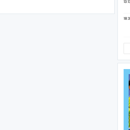
13:1
18:3