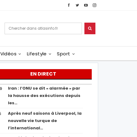
Vidéos
Lifestyle
Sport
EN DIRECT
Iran : l’ONU se dit « alarmée » par
29
la hausse des exécutions depuis
les…
Après neuf saisons à Liverpool, la
5
nouvelle vie turque de
l’international…