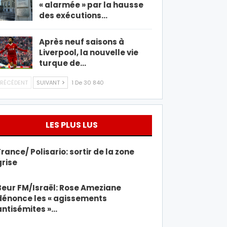
« alarmée » par la hausse
des exécutions…
Après neuf saisons à
Liverpool, la nouvelle vie
turque de…
RÉCÉDENT
SUIVANT
1 De 30 840
LES PLUS LUS
France/ Polisario: sortir de la zone
grise
Beur FM/Israël: Rose Ameziane
dénonce les « agissements
antisémites »…