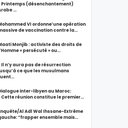
« Printemps (désenchantement)
Arabe …
Mohammed VI ordonne’une opération
massive de vaccination contre la…
Maati Monjib : activiste des droits de
l’Homme « persécuté » ou…
« Il n’y aura pas de résurrection
jusqu’à ce que les musulmans
tuent…
Dialogue inter-libyen au Maroc:
« Cette réunion constitue le premier…
Enquête/Al Adl Wal Ihssane-Extrême
gauche: “frapper ensemble mais…