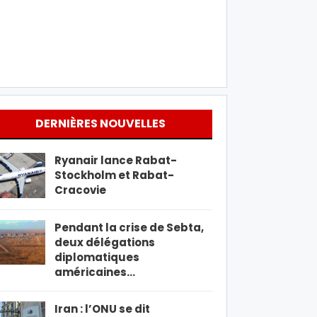
DERNIÈRES NOUVELLES
Ryanair lance Rabat-
Stockholm et Rabat-
Cracovie
Pendant la crise de Sebta,
deux délégations
diplomatiques
américaines…
Iran : l’ONU se dit