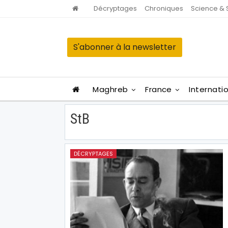
Décryptages
Chroniques
Science & 
S'abonner à la newsletter
Maghreb
France
Internati
StB
DÉCRYPTAGES