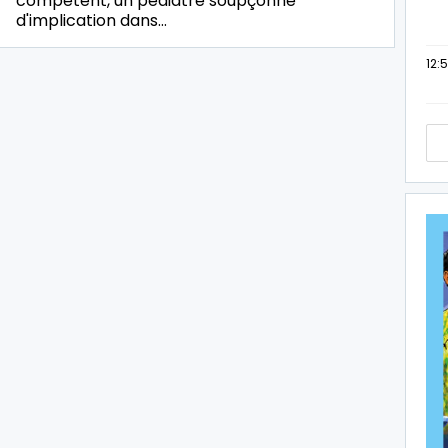
compétent, un pédiatre soupçonné
d'implication dans…
12: