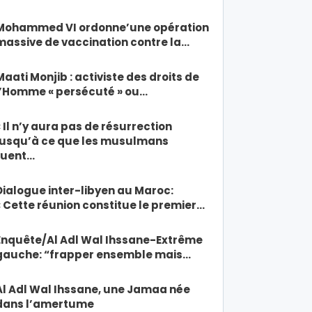
Mohammed VI ordonne’une opération
massive de vaccination contre la…
Maati Monjib : activiste des droits de
l’Homme « persécuté » ou…
« Il n’y aura pas de résurrection
jusqu’à ce que les musulmans
tuent…
Dialogue inter-libyen au Maroc:
« Cette réunion constitue le premier…
Enquête/Al Adl Wal Ihssane-Extrême
gauche: “frapper ensemble mais…
Al Adl Wal Ihssane, une Jamaa née
dans l’amertume