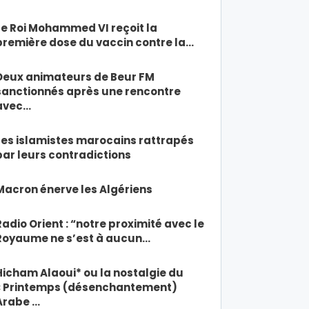
Le Roi Mohammed VI reçoit la
première dose du vaccin contre la…
Deux animateurs de Beur FM
sanctionnés après une rencontre
avec…
Les islamistes marocains rattrapés
par leurs contradictions
Macron énerve les Algériens
Radio Orient : “notre proximité avec le
Royaume ne s’est à aucun…
Hicham Alaoui* ou la nostalgie du
« Printemps (désenchantement)
Arabe …