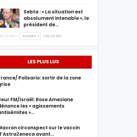
Sebta : « La situation est
absolument intenable », le
président de…
RÉCÉDENT
SUIVANT
1 De 30 851
LES PLUS LUS
France/ Polisario: sortir de la zone
grise
Beur FM/Israël: Rose Ameziane
dénonce les « agissements
antisémites »…
Macron circonspect sur le vaccin
d’AstraZeneca avant…