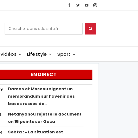
Vidéos
Lifestyle
Sport
EN DIRECT
Damas et Moscou signent un
49
mémorandum sur l’avenir des
bases russes de…
Netanyahou rejette le document
6
en 15 points sur Gaza
Sebta : « La situation est
04