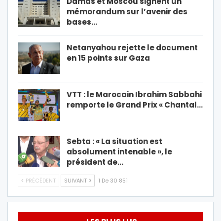
Damas et Moscou signent un
mémorandum sur l’avenir des
bases…
Netanyahou rejette le document
en 15 points sur Gaza
VTT : le Marocain Ibrahim Sabbahi
remporte le Grand Prix « Chantal…
Sebta : « La situation est
absolument intenable », le
président de…
PRÉCÉDENT
SUIVANT
1 De 30 851