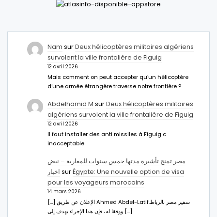
Nam
sur
Deux hélicoptères militaires algériens
survolent la ville frontalière de Figuig
12 avril 2026
Mais comment on peut accepter qu’un hélicoptère
d’une armée étrangère traverse notre frontière ?
Abdelhamid M
sur
Deux hélicoptères militaires
algériens survolent la ville frontalière de Figuig
12 avril 2026
Il faut installer des anti missiles à Figuig c
inacceptable
مصر تمنح تأشيرة مدتها خمس سنوات للمغاربة – نبض
اخبار
sur
Égypte: Une nouvelle option de visa
pour les voyageurs marocains
14 mars 2026
[…] الإعلان عن طريق Ahmed Abdel-Latifسفير مصر بالرباط.
ووفقا له، فإن هذا الإجراء يهدف إلى […]