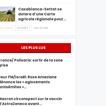
Casablanca-Settat se
dotera d’une Carte
agricole régionale pour…
RÉCÉDENT
SUIVANT
1 De 30 845
LES PLUS LUS
France/ Polisario: sortir de la zone
grise
Beur FM/Israël: Rose Ameziane
dénonce les « agissements
antisémites »…
Macron circonspect sur le vaccin
d’AstraZeneca avant…