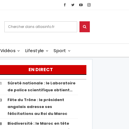
Vidéos
Lifestyle
Sport
EN DIRECT
Sûreté nationale : le Laboratoire
1
de police scientifique obtient…
Fête du Trône : le président
43
angolais adresse ses
félicitations au Roi du Maroc
Biodiversité : le Maroc en tête
38