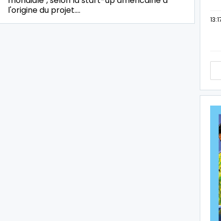
mondiale", selon la start-up américaine à
l'origine du projet.…
13:1