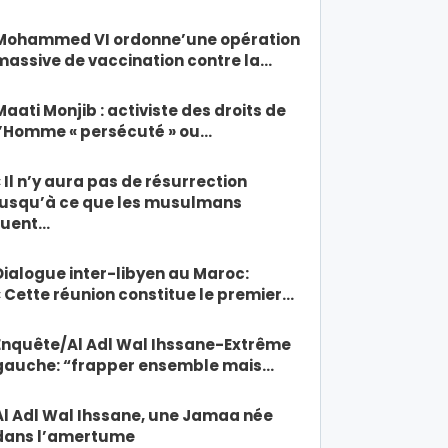
Mohammed VI ordonne’une opération
massive de vaccination contre la…
Maati Monjib : activiste des droits de
l’Homme « persécuté » ou…
« Il n’y aura pas de résurrection
jusqu’à ce que les musulmans
tuent…
Dialogue inter-libyen au Maroc:
« Cette réunion constitue le premier…
Enquête/Al Adl Wal Ihssane-Extrême
gauche: “frapper ensemble mais…
Al Adl Wal Ihssane, une Jamaa née
dans l’amertume