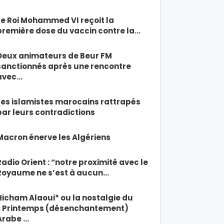
Le Roi Mohammed VI reçoit la
première dose du vaccin contre la…
Deux animateurs de Beur FM
sanctionnés après une rencontre
avec…
Les islamistes marocains rattrapés
par leurs contradictions
Macron énerve les Algériens
Radio Orient : “notre proximité avec le
Royaume ne s’est à aucun…
Hicham Alaoui* ou la nostalgie du
« Printemps (désenchantement)
Arabe …