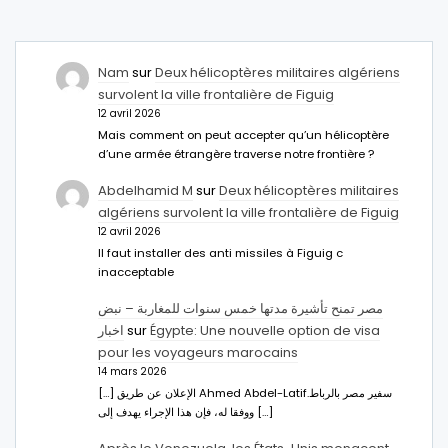
Nam
sur
Deux hélicoptères militaires algériens
survolent la ville frontalière de Figuig
12 avril 2026
Mais comment on peut accepter qu’un hélicoptère
d’une armée étrangère traverse notre frontière ?
Abdelhamid M
sur
Deux hélicoptères militaires
algériens survolent la ville frontalière de Figuig
12 avril 2026
Il faut installer des anti missiles à Figuig c
inacceptable
مصر تمنح تأشيرة مدتها خمس سنوات للمغاربة – نبض
اخبار
sur
Égypte: Une nouvelle option de visa
pour les voyageurs marocains
14 mars 2026
[…] الإعلان عن طريق Ahmed Abdel-Latifسفير مصر بالرباط.
ووفقا له، فإن هذا الإجراء يهدف إلى […]