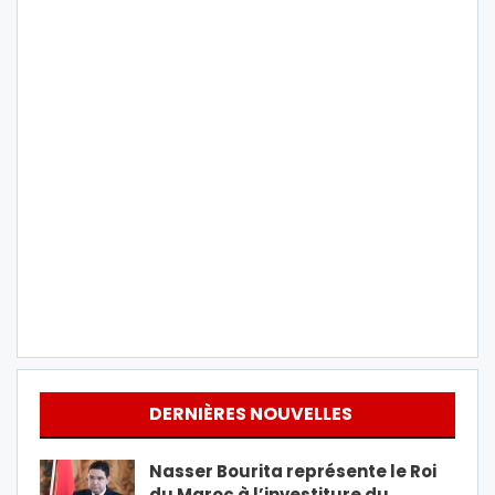
DERNIÈRES NOUVELLES
Nasser Bourita représente le Roi
du Maroc à l’investiture du…