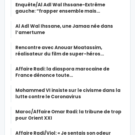
Enquête/Al Adl Wal Ihssane-Extrême
gauche: “frapper ensemble mais…
Al Adl Wal Ihssane, une Jamaa née dans
l’amertume
Rencontre avec Anouar Moatassim,
réalisateur du film de super-héros…
Affaire Radi: la diaspora marocaine de
France dénonce toute…
Mohammed VI insiste sur le civisme dans la
lutte contre le Coronavirus
Maroc/Affaire Omar Radi: la tribune de trop
pour Orient XXI
Affaire Radi/Viol: « Je sentais son odeur