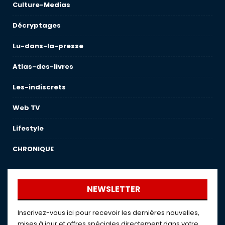
Culture-Medias
Décryptages
Lu-dans-la-presse
Atlas-des-livres
Les-indiscrets
Web TV
Lifestyle
CHRONIQUE
NEWSLETTER
Inscrivez-vous ici pour recevoir les dernières nouvelles,
mises à jour et offres spéciales directement dans votre