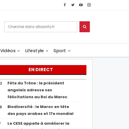
Vidéos
Lifestyle
Sport
EN DIRECT
Fête du Trône : le président
43
angolais adresse ses
félicitations au Roi du Maroc
Biodiversité : le Maroc en tête
38
des pays arabes et 17e mondial
Le CESE appelle à améliorer la
7