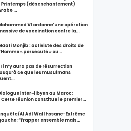
« Printemps (désenchantement)
Arabe …
Mohammed VI ordonne’une opération
massive de vaccination contre la…
Maati Monjib : activiste des droits de
l’Homme « persécuté » ou…
« Il n’y aura pas de résurrection
jusqu’à ce que les musulmans
tuent…
Dialogue inter-libyen au Maroc:
« Cette réunion constitue le premier…
Enquête/Al Adl Wal Ihssane-Extrême
gauche: “frapper ensemble mais…