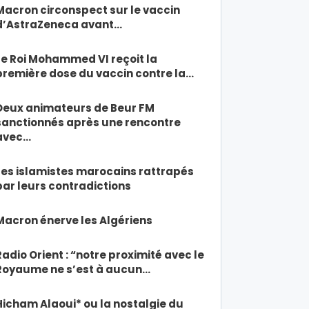
Macron circonspect sur le vaccin
d’AstraZeneca avant…
Le Roi Mohammed VI reçoit la
première dose du vaccin contre la…
Deux animateurs de Beur FM
sanctionnés après une rencontre
avec…
Les islamistes marocains rattrapés
par leurs contradictions
Macron énerve les Algériens
Radio Orient : “notre proximité avec le
Royaume ne s’est à aucun…
Hicham Alaoui* ou la nostalgie du