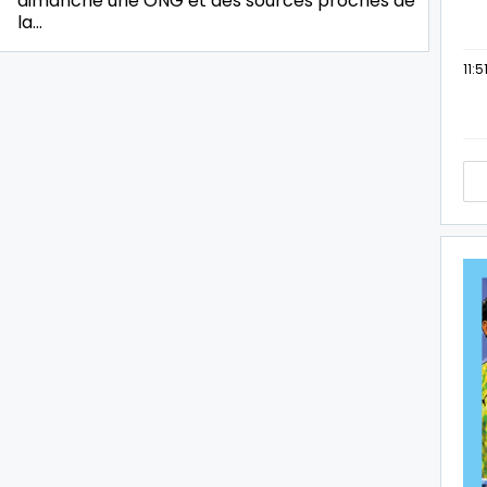
dimanche une ONG et des sources proches de
la…
11:5