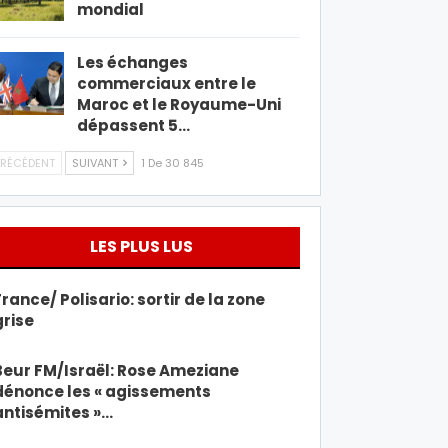
mondial
Les échanges
commerciaux entre le
Maroc et le Royaume-Uni
dépassent 5…
RÉCÉDENT
SUIVANT
1 De 30 845
LES PLUS LUS
France/ Polisario: sortir de la zone
grise
Beur FM/Israël: Rose Ameziane
dénonce les « agissements
antisémites »…