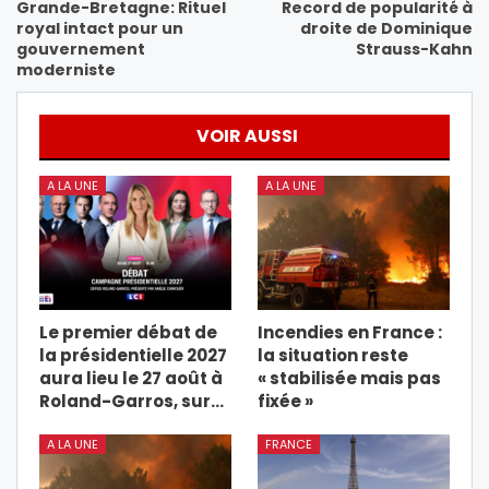
Grande-Bretagne: Rituel
Record de popularité à
royal intact pour un
droite de Dominique
gouvernement
Strauss-Kahn
moderniste
VOIR AUSSI
A LA UNE
A LA UNE
Le premier débat de
Incendies en France :
la présidentielle 2027
la situation reste
aura lieu le 27 août à
« stabilisée mais pas
Roland-Garros, sur…
fixée »
A LA UNE
FRANCE