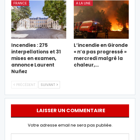
FRANCE
A LA UNE
Incendies : 275
L’incendie en Gironde
interpellations et 31
« n’a pas progressé »
mises en examen,
mercredi malgré la
annonce Laurent
chaleur,…
Nuñez
PRÉCÉDENT
SUIVANT
LAISSER UN COMMENTAIRE
Votre adresse email ne sera pas publiée.