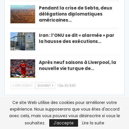
Pendant la crise de Sebta, deux
délégations diplomatiques
américaines…
Iran : l’ONU se dit « alarmée » par
la hausse des exécutions…
Après neuf saisons à Liverpool, la
nouvelle vie turque de…
PRÉCÉDENT
SUIVANT
1 De 30 840
Ce site Web utilise des cookies pour améliorer votre
LES PLUS LUS
expérience. Nous supposerons que vous êtes d'accord
avec cela, mais vous pouvez vous désinscrire si vous le
souhaitez.
J'accepte
Lire la suite
France/ Polisario: sortir de la zone grise