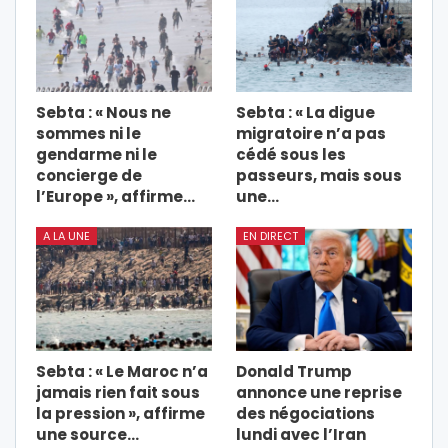
Sebta : « Nous ne
Sebta : « La digue
sommes ni le
migratoire n’a pas
gendarme ni le
cédé sous les
concierge de
passeurs, mais sous
l’Europe », affirme…
une…
A LA UNE
EN DIRECT
Sebta : « Le Maroc n’a
Donald Trump
jamais rien fait sous
annonce une reprise
la pression », affirme
des négociations
une source…
lundi avec l’Iran