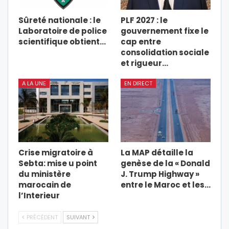
Sûreté nationale : le
PLF 2027 : le
Laboratoire de police
gouvernement fixe le
scientifique obtient…
cap entre
consolidation sociale
et rigueur…
A LA UNE
EN DIRECT
Crise migratoire à
La MAP détaille la
Sebta: mise u point
genèse de la « Donald
du ministère
J. Trump Highway »
marocain de
entre le Maroc et les…
l’Interieur
PRÉCÉDENT
SUIVANT