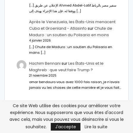
[…] الإعلان عن طريق Ahmed Abdel-Latifسفير مصر بالرباط.
ووفقا له، فإن هذا الإجراء يهدف إلى […]
Après le Venezuela, les États-Unis menacent
Cuba et Groenland - Atlasinfo
sur
Chute de
Maduro : un soutien du Polisario en moins
4 janvier 2026
[…] Chute de Maduro : un soutien du Polisario en
moins […]
Hachim Bennani
sur
Les États-Unis et le
Maghreb : que veut faire Trump ?
21 novembre 2025
omar bendouro vous avez 1000 fois raison, je n'avais
jamais vu les choses de cette manière et je vous fait…
Ce site Web utilise des cookies pour améliorer votre
expérience. Nous supposerons que vous êtes d'accord
avec cela, mais vous pouvez vous désinscrire si vous le
souhaitez.
J'accepte
Lire la suite