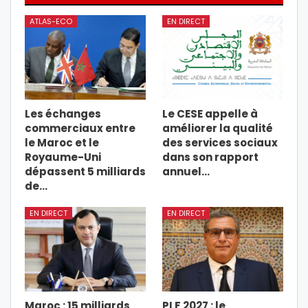
ATLAS-ECO
EN DIRECT
Les échanges
Le CESE appelle à
commerciaux entre
améliorer la qualité
le Maroc et le
des services sociaux
Royaume-Uni
dans son rapport
dépassent 5 milliards
annuel…
de…
EN DIRECT
EN DIRECT
Maroc : 15 milliards
PLF 2027 : le