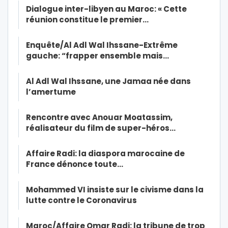
Dialogue inter-libyen au Maroc: « Cette
réunion constitue le premier…
Enquête/Al Adl Wal Ihssane-Extrême
gauche: “frapper ensemble mais…
Al Adl Wal Ihssane, une Jamaa née dans
l’amertume
Rencontre avec Anouar Moatassim,
réalisateur du film de super-héros…
Affaire Radi: la diaspora marocaine de
France dénonce toute…
Mohammed VI insiste sur le civisme dans la
lutte contre le Coronavirus
Maroc/Affaire Omar Radi: la tribune de trop