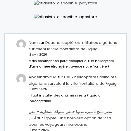
Nam
sur
Deux hélicoptères militaires algériens
survolent la ville frontalière de Figuig
12 avril 2026
Mais comment on peut accepter qu’un hélicoptère
d’une armée étrangère traverse notre frontière ?
Abdelhamid M
sur
Deux hélicoptères militaires
algériens survolent la ville frontalière de Figuig
12 avril 2026
Il faut installer des anti missiles à Figuig c
inacceptable
مصر تمنح تأشيرة مدتها خمس سنوات للمغاربة – نبض
اخبار
sur
Égypte: Une nouvelle option de visa
pour les voyageurs marocains
14 mars 2026