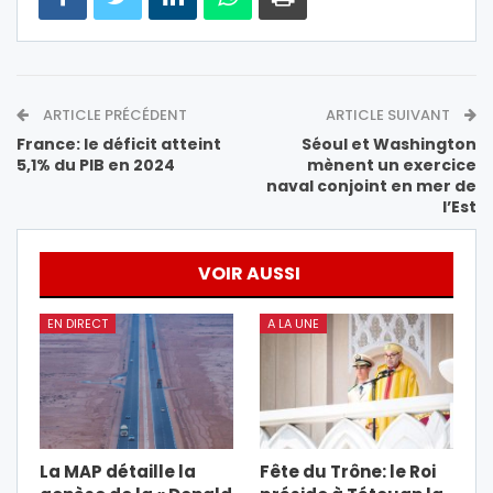
ARTICLE PRÉCÉDENT
ARTICLE SUIVANT
France: le déficit atteint
Séoul et Washington
5,1% du PIB en 2024
mènent un exercice
naval conjoint en mer de
l’Est
VOIR AUSSI
EN DIRECT
A LA UNE
La MAP détaille la
Fête du Trône: le Roi