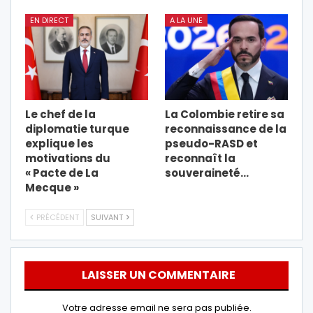
EN DIRECT
A LA UNE
Le chef de la
La Colombie retire sa
diplomatie turque
reconnaissance de la
explique les
pseudo-RASD et
motivations du
reconnaît la
« Pacte de La
souveraineté…
Mecque »
PRÉCÉDENT
SUIVANT
LAISSER UN COMMENTAIRE
Votre adresse email ne sera pas publiée.