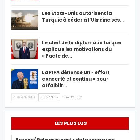
Les États-Unis autorisent la
Turquie à céder à l’Ukraine ses…
Le chef de la diplomatie turque
explique les motivations du
« Pacte de…
La FIFA dénonce un « effort
concerté et continu » pour
affaiblir…
PRÉCÉDENT
SUIVANT
1 De 30 850
LES PLUS LUS
France/ Polisario: sortir de la zone grise