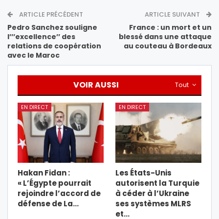
ARTICLE PRÉCÉDENT
ARTICLE SUIVANT
Pedro Sanchez souligne
France : un mort et un
l’’’excellence’’ des
blessé dans une attaque
relations de coopération
au couteau à Bordeaux
avec le Maroc
VOIR AUSSI
Tout
EN DIRECT
EN DIRECT
Hakan Fidan :
Les États-Unis
« L’Égypte pourrait
autorisent la Turquie
rejoindre l’accord de
à céder à l’Ukraine
défense de La…
ses systèmes MLRS
et…