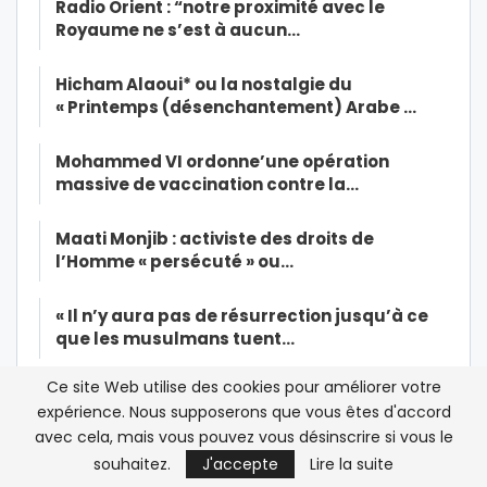
Radio Orient : “notre proximité avec le
Royaume ne s’est à aucun…
Hicham Alaoui* ou la nostalgie du
« Printemps (désenchantement) Arabe …
Mohammed VI ordonne’une opération
massive de vaccination contre la…
Maati Monjib : activiste des droits de
l’Homme « persécuté » ou…
« Il n’y aura pas de résurrection jusqu’à ce
que les musulmans tuent…
Ce site Web utilise des cookies pour améliorer votre
Dialogue inter-libyen au Maroc: « Cette
expérience. Nous supposerons que vous êtes d'accord
réunion constitue le premier…
avec cela, mais vous pouvez vous désinscrire si vous le
souhaitez.
J'accepte
Lire la suite
Enquête/Al Adl Wal Ihssane-Extrême