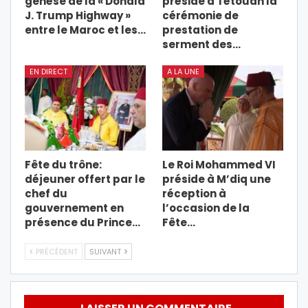
genèse de la « Donald
préside à Tétouan la
J. Trump Highway »
cérémonie de
entre le Maroc et les…
prestation de
serment des…
EN DIRECT
A LA UNE
Fête du trône:
Le Roi Mohammed VI
déjeuner offert par le
préside à M’diq une
chef du
réception à
gouvernement en
l’occasion de la
présence du Prince…
Fête…
PRÉCÉDENT
SUIVANT