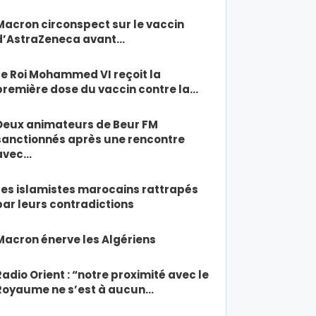
Macron circonspect sur le vaccin
d’AstraZeneca avant…
Le Roi Mohammed VI reçoit la
première dose du vaccin contre la…
Deux animateurs de Beur FM
sanctionnés après une rencontre
avec…
Les islamistes marocains rattrapés
par leurs contradictions
Macron énerve les Algériens
Radio Orient : “notre proximité avec le
Royaume ne s’est à aucun…