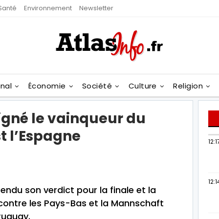
Santé
Environnement
Newsletter
onal
Économie
Société
Culture
Religion
igné le vainqueur du
t l’Espagne
12:1
12:1
endu son verdict pour la finale et la
contre les Pays-Bas et la Mannschaft
ruguay.