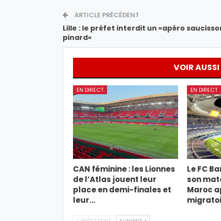
ARTICLE PRÉCÉDENT
Lille : le préfet interdit un «apéro saucisso
pinard»
VOIR AUSSI
EN DIRECT
EN DIRECT
CAN féminine : les Lionnes
Le FC Ba
de l’Atlas jouent leur
son mat
place en demi-finales et
Maroc ap
leur…
migratoi
PRÉCÉDENT
SUIVANT