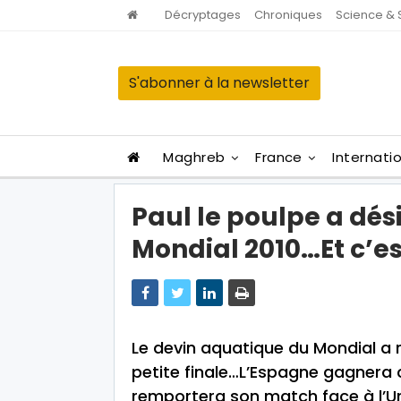
Décryptages
Chroniques
Science & 
S'abonner à la newsletter
Maghreb
France
Internati
Paul le poulpe a dés
Mondial 2010…Et c’es
Le devin aquatique du Mondial a r
petite finale…L’Espagne gagnera 
remportera son match face à l’U