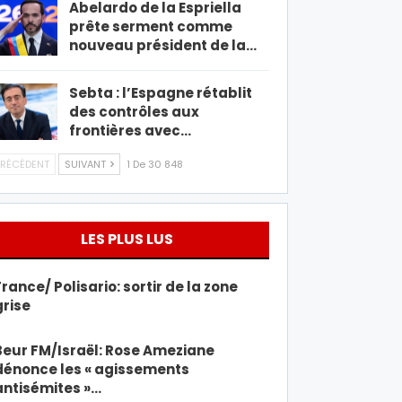
Abelardo de la Espriella
prête serment comme
nouveau président de la…
Sebta : l’Espagne rétablit
des contrôles aux
frontières avec…
RÉCÉDENT
SUIVANT
1 De 30 848
LES PLUS LUS
France/ Polisario: sortir de la zone
grise
Beur FM/Israël: Rose Ameziane
dénonce les « agissements
antisémites »…