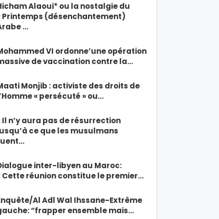
Hicham Alaoui* ou la nostalgie du
« Printemps (désenchantement)
Arabe …
Mohammed VI ordonne’une opération
massive de vaccination contre la…
Maati Monjib : activiste des droits de
l’Homme « persécuté » ou…
« Il n’y aura pas de résurrection
jusqu’à ce que les musulmans
tuent…
Dialogue inter-libyen au Maroc:
« Cette réunion constitue le premier…
Enquête/Al Adl Wal Ihssane-Extrême
gauche: “frapper ensemble mais…