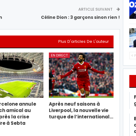
ARTICLE SUIVANT
n
Céline Dion : 3 garçons sinon rien !
Plus D'articles De L'auteur
EN DIRECT
P
rcelone annule
Après neuf saisons à
ch amical au
Liverpool, la nouvelle vie
rès la crise
turque de l’international…
re à Sebta