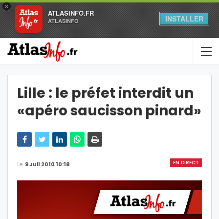
×
ATLASINFO.FR
INSTALLER
ATLASINFO
Lille : le préfet interdit un
«apéro saucisson pinard»
EN DIRECT
Le
9 Juil 2010 10:18