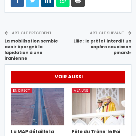
ARTICLE PRÉCÉDENT
ARTICLE SUIVANT
La mobilisation semble
Lille : le préfet interdit un
avoir épargné la
«apéro saucisson
lapidation à une
pinard»
iranienne
VOIR AUSSI
EN DIRECT
A LA UNE
La MAP détaille la
Fête du Trône: le Roi