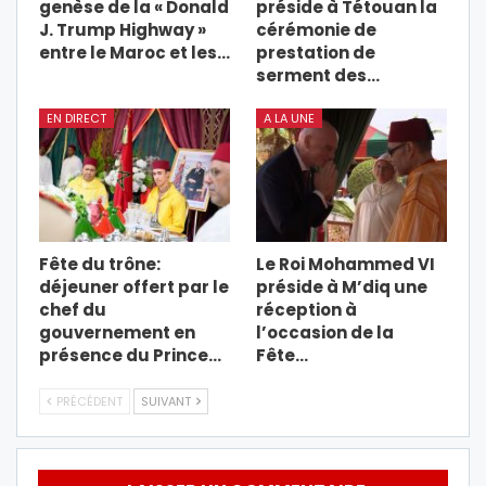
genèse de la « Donald
préside à Tétouan la
J. Trump Highway »
cérémonie de
entre le Maroc et les…
prestation de
serment des…
EN DIRECT
A LA UNE
Fête du trône:
Le Roi Mohammed VI
déjeuner offert par le
préside à M’diq une
chef du
réception à
gouvernement en
l’occasion de la
présence du Prince…
Fête…
PRÉCÉDENT
SUIVANT