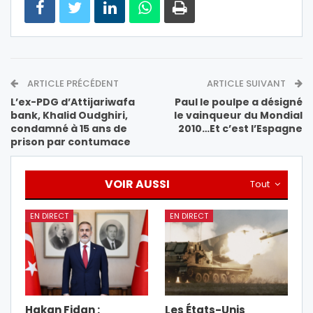
ARTICLE PRÉCÉDENT
ARTICLE SUIVANT
L’ex-PDG d’Attijariwafa
Paul le poulpe a désigné
bank, Khalid Oudghiri,
le vainqueur du Mondial
condamné à 15 ans de
2010…Et c’est l’Espagne
prison par contumace
VOIR AUSSI
Tout
EN DIRECT
EN DIRECT
Hakan Fidan :
Les États-Unis