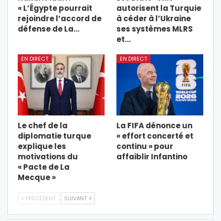
« L’Égypte pourrait
autorisent la Turquie
rejoindre l’accord de
à céder à l’Ukraine
défense de La…
ses systèmes MLRS
et…
EN DIRECT
EN DIRECT
Le chef de la
La FIFA dénonce un
diplomatie turque
« effort concerté et
explique les
continu » pour
motivations du
affaiblir Infantino
« Pacte de La
Mecque »
PRÉCÉDENT
SUIVANT