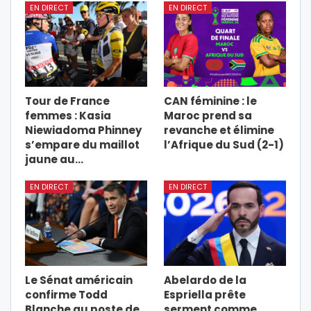
EN DIRECT
EN DIRECT
Tour de France
CAN féminine : le
femmes : Kasia
Maroc prend sa
Niewiadoma Phinney
revanche et élimine
s’empare du maillot
l’Afrique du Sud (2-1)
jaune au…
EN DIRECT
EN DIRECT
Le Sénat américain
Abelardo de la
confirme Todd
Espriella prête
Blanche au poste de
serment comme