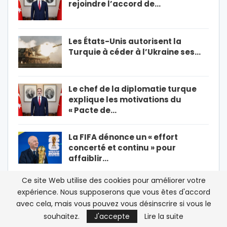
rejoindre l’accord de…
Les États-Unis autorisent la
Turquie à céder à l’Ukraine ses…
Le chef de la diplomatie turque
explique les motivations du
« Pacte de…
La FIFA dénonce un « effort
concerté et continu » pour
affaiblir…
PRÉCÉDENT
SUIVANT
1 De 30 850
Ce site Web utilise des cookies pour améliorer votre
expérience. Nous supposerons que vous êtes d'accord
avec cela, mais vous pouvez vous désinscrire si vous le
souhaitez.
J'accepte
Lire la suite
LES PLUS LUS