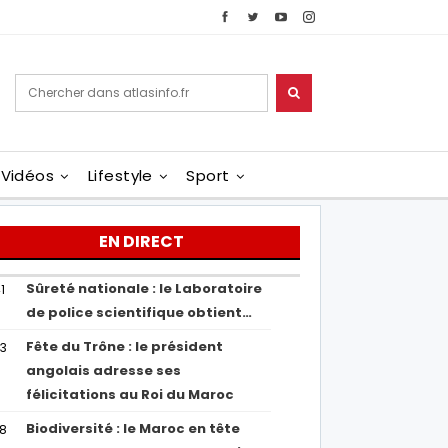
Vidéos
Lifestyle
Sport
EN DIRECT
Sûreté nationale : le Laboratoire
1
de police scientifique obtient…
Fête du Trône : le président
43
angolais adresse ses
félicitations au Roi du Maroc
Biodiversité : le Maroc en tête
38