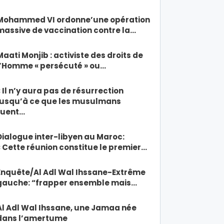
Mohammed VI ordonne’une opération
massive de vaccination contre la…
Maati Monjib : activiste des droits de
l’Homme « persécuté » ou…
« Il n’y aura pas de résurrection
jusqu’à ce que les musulmans
tuent…
Dialogue inter-libyen au Maroc:
« Cette réunion constitue le premier…
Enquête/Al Adl Wal Ihssane-Extrême
gauche: “frapper ensemble mais…
Al Adl Wal Ihssane, une Jamaa née
dans l’amertume