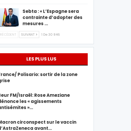
Sebta : « L’Espagne sera
contrainte d’adopter des
mesures …
RÉCÉDENT
SUIVANT
1 De 30 846
LES PLUS LUS
France/ Polisario: sortir de la zone
grise
Beur FM/Israël: Rose Ameziane
dénonce les « agissements
antisémites »…
Macron circonspect sur le vaccin
d’AstraZeneca avant…