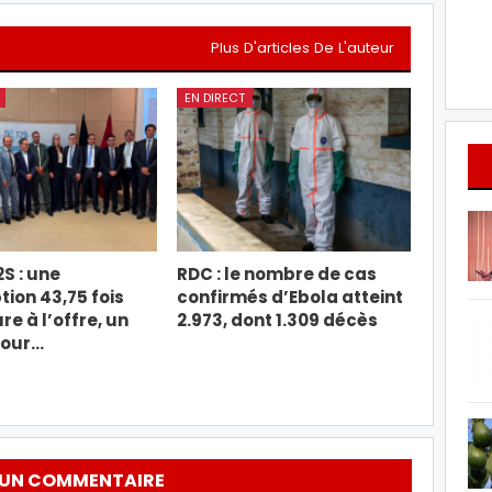
Plus D'articles De L'auteur
EN DIRECT
2S : une
RDC : le nombre de cas
tion 43,75 fois
confirmés d’Ebola atteint
re à l’offre, un
2.973, dont 1.309 décès
pour…
 UN COMMENTAIRE