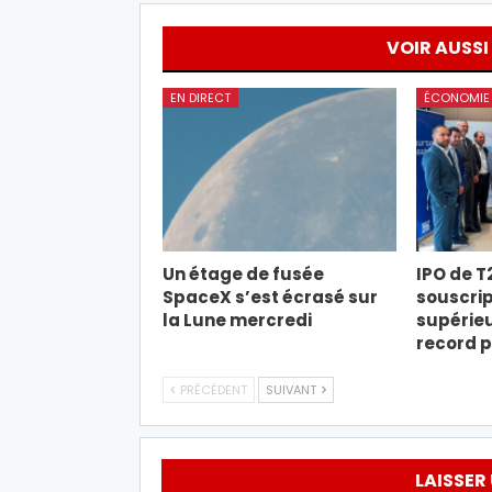
VOIR AUSSI
EN DIRECT
ÉCONOMIE
Un étage de fusée
IPO de T
SpaceX s’est écrasé sur
souscrip
la Lune mercredi
supérieu
record 
PRÉCÉDENT
SUIVANT
LAISSER