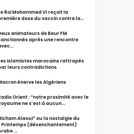
Le Roi Mohammed VI reçoit la
première dose du vaccin contre la…
Deux animateurs de Beur FM
sanctionnés après une rencontre
avec…
Les islamistes marocains rattrapés
par leurs contradictions
Macron énerve les Algériens
Radio Orient : “notre proximité avec le
Royaume ne s’est à aucun…
Hicham Alaoui* ou la nostalgie du
« Printemps (désenchantement)
Arabe …