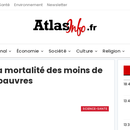
Santé
Environnement
Newsletter
onal
Économie
Société
Culture
Religion
a mortalité des moins de
 pauvres
18:4
13:
SCIENCE-SANTE
13: