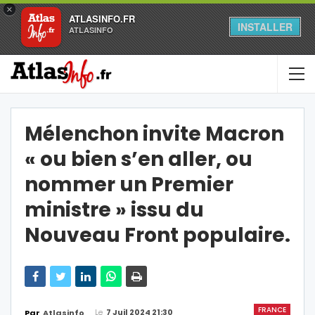
×
ATLASINFO.FR
INSTALLER
ATLASINFO
Mélenchon invite Macron
« ou bien s’en aller, ou
nommer un Premier
ministre » issu du
Nouveau Front populaire.
FRANCE
Le
7 Juil 2024 21:30
Par
Atlasinfo