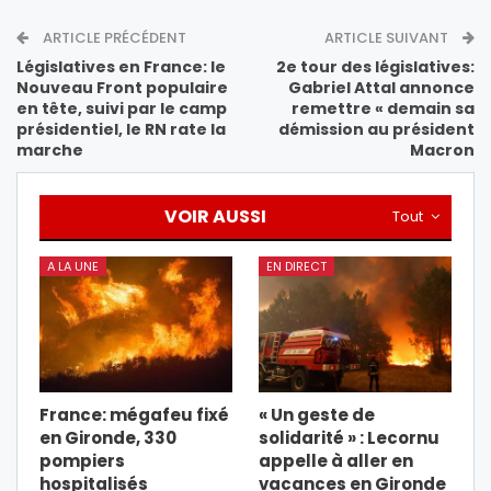
ARTICLE PRÉCÉDENT
ARTICLE SUIVANT
Législatives en France: le
2e tour des législatives:
Nouveau Front populaire
Gabriel Attal annonce
en tête, suivi par le camp
remettre « demain sa
présidentiel, le RN rate la
démission au président
marche
Macron
VOIR AUSSI
Tout
A LA UNE
EN DIRECT
France: mégafeu fixé
« Un geste de
en Gironde, 330
solidarité » : Lecornu
pompiers
appelle à aller en
hospitalisés
vacances en Gironde