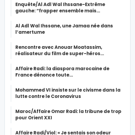
Enquête/Al Adl Wal Ihssane-Extrême
gauche: “frapper ensemble mais…
Al Adl Wal Ihssane, une Jamaa née dans
l’amertume
Rencontre avec Anouar Moatassim,
réalisateur du film de super-héros…
Affaire Radi: la diaspora marocaine de
France dénonce toute…
Mohammed VI insiste sur le civisme dans la
lutte contre le Coronavirus
Maroc/Affaire Omar Radi: la tribune de trop
pour Orient XXI
Affaire Radi/Viol: « Je sentais son odeur