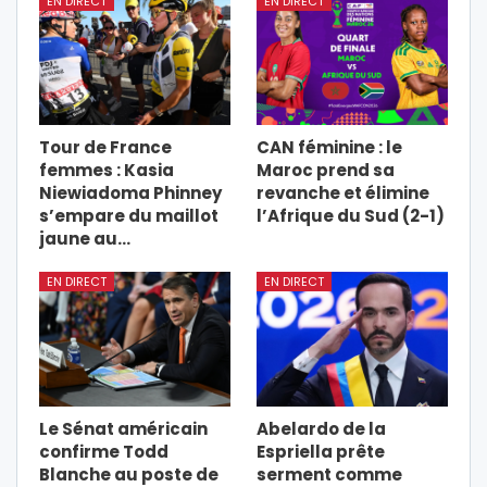
EN DIRECT
EN DIRECT
Tour de France
CAN féminine : le
femmes : Kasia
Maroc prend sa
Niewiadoma Phinney
revanche et élimine
s’empare du maillot
l’Afrique du Sud (2-1)
jaune au…
EN DIRECT
EN DIRECT
Le Sénat américain
Abelardo de la
confirme Todd
Espriella prête
Blanche au poste de
serment comme