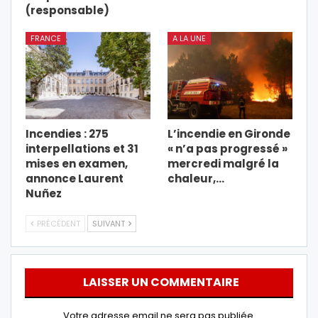
(responsable)
FRANCE
A LA UNE
Incendies : 275
L’incendie en Gironde
interpellations et 31
« n’a pas progressé »
mises en examen,
mercredi malgré la
annonce Laurent
chaleur,…
Nuñez
PRÉCÉDENT
SUIVANT
LAISSER UN COMMENTAIRE
Votre adresse email ne sera pas publiée.