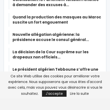
à demander des excuses à…
Quand la production des masques au Maroc
suscite un fort engouement
Nouvelle allégation algérienne: la
présidence accuse le consul général…
La décision de la Cour suprême sur les
drapeaux non officiels…
Le président algérien Tebboune s’offre une
légitimité sur le dos…
Ce site Web utilise des cookies pour améliorer votre
expérience. Nous supposerons que vous êtes d'accord
Malika Lahnait: Royal Air Maroc doit
avec cela, mais vous pouvez vous désinscrire si vous le
« préserver sa trésorerie » pour…
souhaitez.
J'accepte
Lire la suite
L’étudiante marocaine tuée à son domicile
inhumée au cimetière…