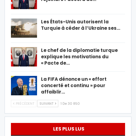
Les États-Unis autorisent la
Turquie à céder à l’Ukraine ses…
Le chef de la diplomatie turque
explique les motivations du
« Pacte de…
La FIFA dénonce un « effort
concerté et continu » pour
affaiblir…
PRÉCÉDENT
SUIVANT
1 De 30 850
LES PLUS LUS