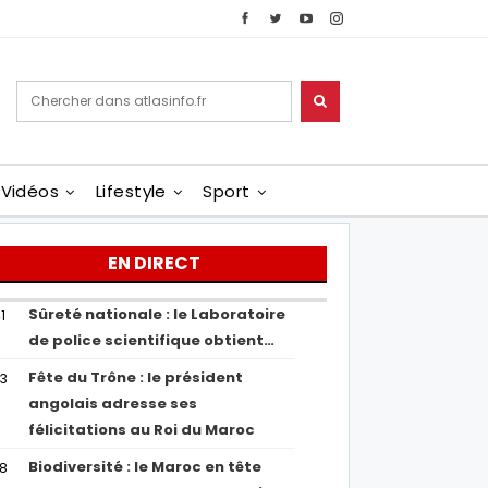
Vidéos
Lifestyle
Sport
EN DIRECT
Sûreté nationale : le Laboratoire
1
de police scientifique obtient…
Fête du Trône : le président
43
angolais adresse ses
félicitations au Roi du Maroc
Biodiversité : le Maroc en tête
38