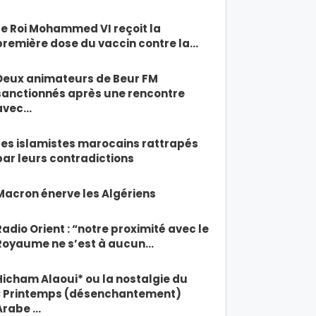
Le Roi Mohammed VI reçoit la
première dose du vaccin contre la…
Deux animateurs de Beur FM
sanctionnés après une rencontre
avec…
Les islamistes marocains rattrapés
par leurs contradictions
Macron énerve les Algériens
Radio Orient : “notre proximité avec le
Royaume ne s’est à aucun…
Hicham Alaoui* ou la nostalgie du
« Printemps (désenchantement)
Arabe …