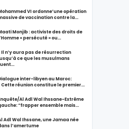
Mohammed VI ordonne’une opération
massive de vaccination contre la…
Maati Monjib : activiste des droits de
l’Homme « persécuté » ou…
« Il n’y aura pas de résurrection
jusqu’à ce que les musulmans
tuent…
Dialogue inter-libyen au Maroc:
« Cette réunion constitue le premier…
Enquête/Al Adl Wal Ihssane-Extrême
gauche: “frapper ensemble mais…
Al Adl Wal Ihssane, une Jamaa née
dans l’amertume