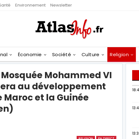
Santé
Environnement
Newsletter
onal
Économie
Société
Culture
Religion
la Mosquée Mohammed VI
uera au développement
18:4
e Maroc et la Guinée
en)
13:
13:
RELIGION
EN DIRECT