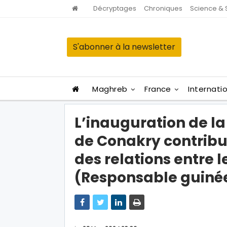
Décryptages
Chroniques
Science & 
S'abonner à la newsletter
Maghreb
France
Internati
L’inauguration de 
de Conakry contrib
des relations entre l
(Responsable guiné