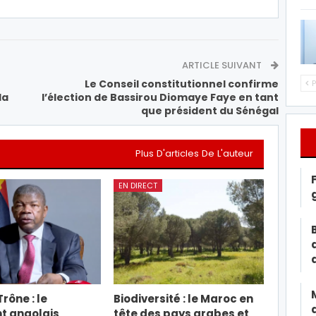
ARTICLE SUIVANT
Le Conseil constitutionnel confirme
P
la
l’élection de Bassirou Diomaye Faye en tant
que président du Sénégal
Plus D'articles De L'auteur
EN DIRECT
rône : le
Biodiversité : le Maroc en
t angolais
tête des pays arabes et