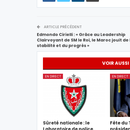
ARTICLE PRÉCÉDENT
Edmondo Cirielli : « Grâce au Leadership
Clairvoyant de SM le Roi, le Maroc jouit de 
stabilité et du progrès »
VOIR AUSSI
EN DIRECT
EN DIRECT
Sûreté nationale : le
Fête du T
Laboratoire de police
présiden