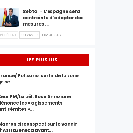
Sebta : « L’Espagne sera
contrainte d’adopter des
mesures …
RÉCÉDENT
SUIVANT
1 De 30 846
LES PLUS LUS
France/ Polisario: sortir de la zone
grise
Beur FM/Israël: Rose Ameziane
dénonce les « agissements
antisémites »…
Macron circonspect sur le vaccin
d’AstraZeneca avant…