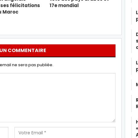
ses félicitations
17e mondial
u Maroc
 UN COMMENTAIRE
email ne sera pas publiée.