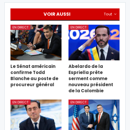
VOIR AUSSI
Tout
EN DIRECT
EN DIRECT
Le Sénat américain
Abelardo de la
confirme Todd
Espriella prête
Blanche au poste de
serment comme
procureur général
nouveau président
de la Colombie
EN DIRECT
EN DIRECT