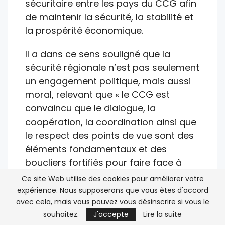
sécuritaire entre les pays du CCG afin
de maintenir la sécurité, la stabilité et
la prospérité économique.
Il a dans ce sens souligné que la
sécurité régionale n’est pas seulement
un engagement politique, mais aussi
moral, relevant que « le CCG est
convaincu que le dialogue, la
coopération, la coordination ainsi que
le respect des points de vue sont des
éléments fondamentaux et des
boucliers fortifiés pour faire face à
tous les défis ».
Ce site Web utilise des cookies pour améliorer votre
expérience. Nous supposerons que vous êtes d'accord
La vision commune, a-t-il expliqué,
avec cela, mais vous pouvez vous désinscrire si vous le
vise à assurer la sécurité, la stabilité et
souhaitez.
J'accepte
Lire la suite