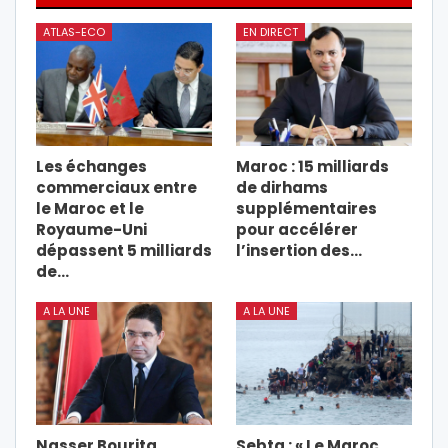
ATLAS-ECO
EN DIRECT
Les échanges
Maroc : 15 milliards
commerciaux entre
de dirhams
le Maroc et le
supplémentaires
Royaume-Uni
pour accélérer
dépassent 5 milliards
l’insertion des…
de…
A LA UNE
A LA UNE
Nasser Bourita
Sebta : « Le Maroc