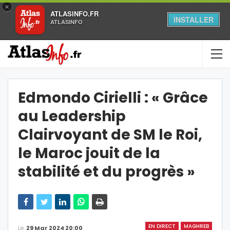
×
ATLASINFO.FR
INSTALLER
ATLASINFO
Edmondo Cirielli : « Grâce
au Leadership
Clairvoyant de SM le Roi,
le Maroc jouit de la
stabilité et du progrès »
EN DIRECT
MAGHREB
Le
29 Mar 2024 20:00