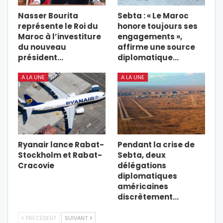
Nasser Bourita
Sebta : « Le Maroc
représente le Roi du
honore toujours ses
Maroc à l’investiture
engagements »,
du nouveau
affirme une source
président…
diplomatique…
A LA UNE
A LA UNE
Ryanair lance Rabat-
Pendant la crise de
Stockholm et Rabat-
Sebta, deux
Cracovie
délégations
diplomatiques
américaines
discrètement…
PRÉCÉDENT
SUIVANT