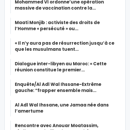
Mohammed VI ordonne’une opération
massive de vaccination contre la…
Maati Monjib : activiste des droits de
l’Homme « persécuté » ou…
« Il n’y aura pas de résurrection jusqu’à ce
que les musulmans tuent…
Dialogue inter-libyen au Maroc: « Cette
réunion constitue le premier…
Enquête/Al Adl Wal Ihssane-Extrême
gauche: “frapper ensemble mais…
Al Adl Wal Ihssane, une Jamaa née dans
l’amertume
Rencontre avec Anouar Moatassim,