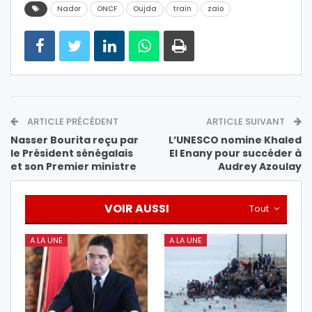
Nador
ONCF
Oujda
train
zaio
ARTICLE PRÉCÉDENT
ARTICLE SUIVANT
Nasser Bourita reçu par
L’UNESCO nomine Khaled
le Président sénégalais
El Enany pour succéder à
et son Premier ministre
Audrey Azoulay
VOIR AUSSI
Tout
A LA UNE
A LA UNE