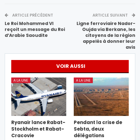
ARTICLE PRÉCÉDENT
ARTICLE SUIVANT
Le Roi Mohammed VI
Ligne ferroviaire Nador-
reçoit un message du Roi
Oujda via Berkane, les
d’Arabie Saoudite
citoyens de la région
appelés à donner leur
avis
VOIR AUSSI
A LA UNE
A LA UNE
Ryanair lance Rabat-
Pendant la crise de
Stockholm et Rabat-
Sebta, deux
Cracovie
délégations