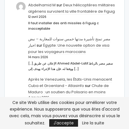
Abdelhamid M
sur
Deux hélicoptères militaires
algériens survolent la ville frontalière de Figuig
12 avril 2026
Il faut installer des anti missiles à Figuig c
inacceptable
مصر تمنح تأشيرة مدتها خمس سنوات للمغاربة – نبض
اخبار
sur
Égypte: Une nouvelle option de visa
pour les voyageurs marocains
14 mars 2026
[…] الإعلان عن طريق Ahmed Abdel-Latifسفير مصر بالرباط.
ووفقا له، فإن هذا الإجراء يهدف إلى […]
Après le Venezuela, les États-Unis menacent
Cuba et Groenland - Atlasinfo
sur
Chute de
Maduro : un soutien du Polisario en moins
4 janvier 2026
Ce site Web utilise des cookies pour améliorer votre
[…] Chute de Maduro : un soutien du Polisario en
expérience. Nous supposerons que vous êtes d'accord
moins […]
avec cela, mais vous pouvez vous désinscrire si vous le
Hachim Bennani
sur
Les États-Unis et le
souhaitez.
J'accepte
Lire la suite
Maghreb : que veut faire Trump ?