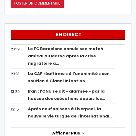
EN DIRECT
Le FC Barcelone annule son match
23:19
amical au Maroc après la crise
migratoire à…
La CAF réaffirme « à l’unanimité » son
23:13
soutien à Gianni Infantino
Iran : l’ONU se dit « alarmée » par la
13:29
hausse des exécutions depuis les…
Après neuf saisons à Liverpool, la
13:15
nouvelle vie turque de l’international…
Afficher Plus