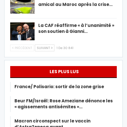
amical au Maroc après la crise…
La CAF réaffirme « à l’unanimité »
son soutien à Gianni…
PRÉCÉDENT
SUIVANT
1 De 30 841
LES PLUS LUS
France/ Polisario: sortir de la zone grise
Beur FM/Israël: Rose Ameziane dénonce les
« agissements antisémites »…
Macron circonspect sur le vaccin
d’AstraZeneca avant…