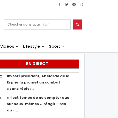
Vidéos
Lifestyle
Sport
EN DIRECT
Investi président, Abelardo de la
02
Espriella promet un combat
« sans répit »…
« Il est temps de ne compter que
1
sur nous-mêmes », réagit l’Iran
au « …