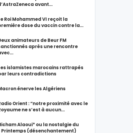
d’AstraZeneca avant…
Le Roi Mohammed VI reçoit la
première dose du vaccin contre la…
Deux animateurs de Beur FM
sanctionnés après une rencontre
avec…
Les islamistes marocains rattrapés
par leurs contradictions
Macron énerve les Algériens
Radio Orient : “notre proximité avec le
Royaume ne s’est à aucun…
Hicham Alaoui* ou la nostalgie du
« Printemps (désenchantement)