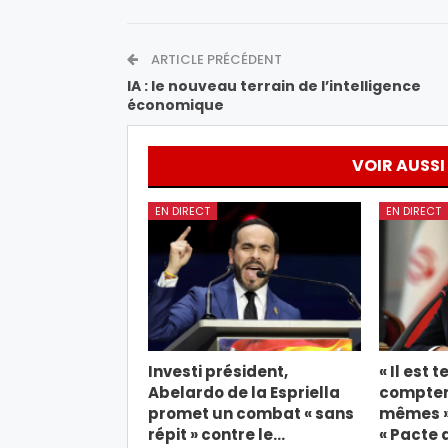
ARTICLE PRÉCÉDENT
IA : le nouveau terrain de l’intelligence
économique
VOIR AUSSI
EN DIRECT
EN DIRECT
Investi président,
« Il est 
Abelardo de la Espriella
compter
promet un combat « sans
mêmes »,
répit » contre le…
« Pacte 