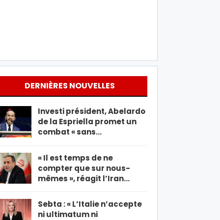
DERNIÈRES NOUVELLES
Investi président, Abelardo
de la Espriella promet un
combat « sans…
« Il est temps de ne
compter que sur nous-
mêmes », réagit l’Iran…
Sebta : « L’Italie n’accepte
ni ultimatum ni