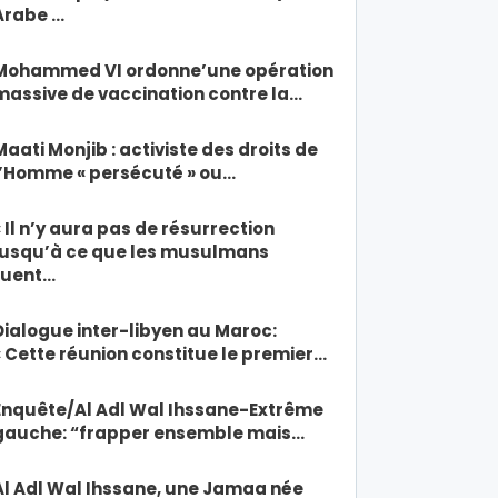
Arabe …
Mohammed VI ordonne’une opération
massive de vaccination contre la…
Maati Monjib : activiste des droits de
l’Homme « persécuté » ou…
« Il n’y aura pas de résurrection
jusqu’à ce que les musulmans
tuent…
Dialogue inter-libyen au Maroc:
« Cette réunion constitue le premier…
Enquête/Al Adl Wal Ihssane-Extrême
gauche: “frapper ensemble mais…
Al Adl Wal Ihssane, une Jamaa née