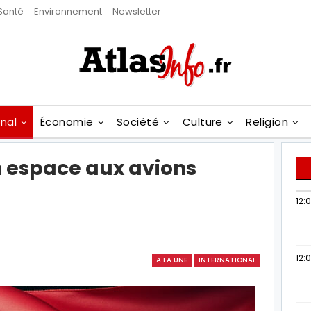
Santé
Environnement
Newsletter
onal
Économie
Société
Culture
Religion
 espace aux avions
12:
12:0
A LA UNE
INTERNATIONAL