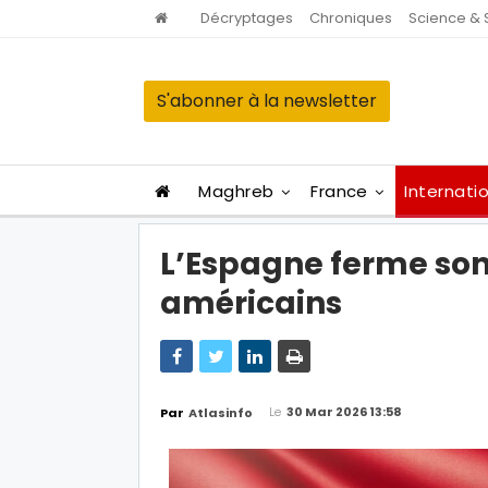
Décryptages
Chroniques
Science & 
S'abonner à la newsletter
Maghreb
France
Internati
L’Espagne ferme son
américains
Le
30 Mar 2026 13:58
Par
Atlasinfo