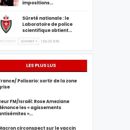
impositions…
Sûreté nationale : le
Laboratoire de police
scientifique obtient…
RÉCÉDENT
SUIVANT
1 De 30 846
LES PLUS LUS
France/ Polisario: sortir de la zone
grise
Beur FM/Israël: Rose Ameziane
dénonce les « agissements
antisémites »…
Macron circonspect sur le vaccin