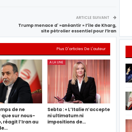
ARTICLE SUIVANT
Trump menace d' »anéantir » l’île de Kharg,
site pétrolier essentiel pour l’Iran
Plus D'articles De L'auteur
A LA UNE
temps de ne
Sebta : « L’Italie n’accepte
 que sur nous-
ni ultimatum ni
 réagit l’Iran au
impositions de…
de…