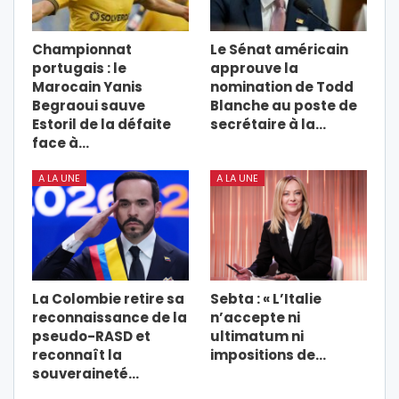
Championnat
Le Sénat américain
portugais : le
approuve la
Marocain Yanis
nomination de Todd
Begraoui sauve
Blanche au poste de
Estoril de la défaite
secrétaire à la…
face à…
A LA UNE
A LA UNE
La Colombie retire sa
Sebta : « L’Italie
reconnaissance de la
n’accepte ni
pseudo-RASD et
ultimatum ni
reconnaît la
impositions de…
souveraineté…