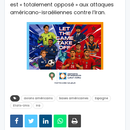
est
« totalement opposé »
aux attaques
américano-israéliennes contre l’Iran.
avions américains
bases américaines
Espagne
Etats-Unis
Ira