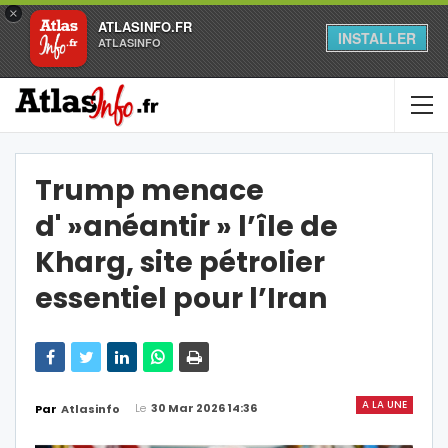
×
ATLASINFO.FR
INSTALLER
ATLASINFO
Trump menace
d' »anéantir » l’île de
Kharg, site pétrolier
essentiel pour l’Iran
A LA UNE
Le
30 Mar 2026 14:36
Par
Atlasinfo