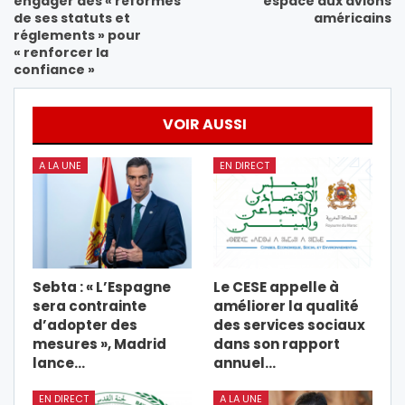
engager des « réformes
espace aux avions
de ses statuts et
américains
réglements » pour
« renforcer la
confiance »
VOIR AUSSI
A LA UNE
EN DIRECT
Sebta : « L’Espagne
Le CESE appelle à
sera contrainte
améliorer la qualité
d’adopter des
des services sociaux
mesures », Madrid
dans son rapport
lance…
annuel…
EN DIRECT
A LA UNE