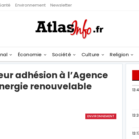
Santé
Environnement
Newsletter
onal
Économie
Société
Culture
Religion
eur adhésion à l’Agence
énergie renouvelable
13:
13:
ENVIRONNEMENT
13:1