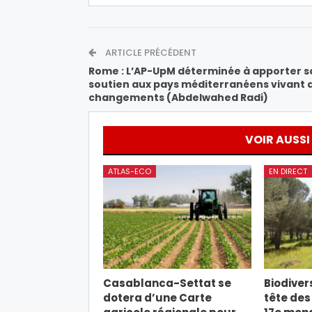
ARTICLE PRÉCÉDENT
Rome : L’AP-UpM déterminée à apporter s
soutien aux pays méditerranéens vivant 
changements (Abdelwahed Radi)
VOIR AUSSI
ATLAS-ECO
EN DIRECT
Casablanca-Settat se
Biodivers
dotera d’une Carte
tête des