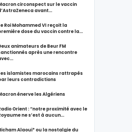
Macron circonspect sur le vaccin
d’AstraZeneca avant…
Le Roi Mohammed VI reçoit la
première dose du vaccin contre la…
Deux animateurs de Beur FM
sanctionnés après une rencontre
avec…
Les islamistes marocains rattrapés
par leurs contradictions
Macron énerve les Algériens
Radio Orient : “notre proximité avec le
Royaume ne s’est à aucun…
Hicham Alaoui* ou la nostalgie du