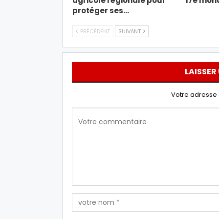
agricole régionale pour
17e mond
protéger ses…
PRÉCÉDENT
SUIVANT
LAISSER
Votre adresse 