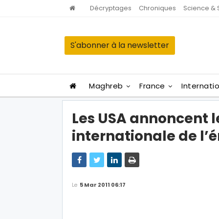
Décryptages
Chroniques
Science & 
S'abonner à la newsletter
Maghreb
France
Internati
Les USA annoncent l
internationale de l’
Le
5 Mar 2011 06:17