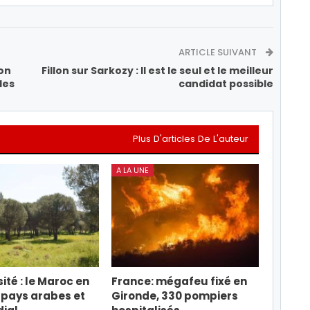
ARTICLE SUIVANT
on
Fillon sur Sarkozy : Il est le seul et le meilleur
des
candidat possible
Plus D'articles De L'auteur
A LA UNE
ité : le Maroc en
France: mégafeu fixé en
 pays arabes et
Gironde, 330 pompiers