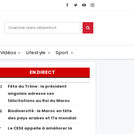
Vidéos
Lifestyle
Sport
EN DIRECT
Fête du Trône : le président
43
angolais adresse ses
félicitations au Roi du Maroc
Biodiversité : le Maroc en tête
38
des pays arabes et 17e mondial
Le CESE appelle à améliorer la
7