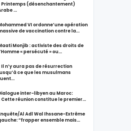
« Printemps (désenchantement)
Arabe …
Mohammed VI ordonne’une opération
massive de vaccination contre la…
Maati Monjib : activiste des droits de
l’Homme « persécuté » ou…
« Il n’y aura pas de résurrection
jusqu’à ce que les musulmans
tuent…
Dialogue inter-libyen au Maroc:
« Cette réunion constitue le premier…
Enquête/Al Adl Wal Ihssane-Extrême
gauche: “frapper ensemble mais…