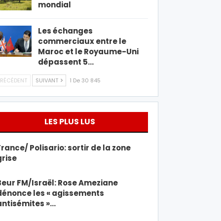
mondial
Les échanges
commerciaux entre le
Maroc et le Royaume-Uni
dépassent 5…
RÉCÉDENT
SUIVANT
1 De 30 845
LES PLUS LUS
France/ Polisario: sortir de la zone
grise
Beur FM/Israël: Rose Ameziane
dénonce les « agissements
antisémites »…