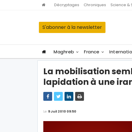
Décryptages
Chroniques
Science & 
S'abonner à la newsletter
Maghreb
France
Internati
La mobilisation sem
lapidation à une ira
Le
9 Juil 2010 09:50