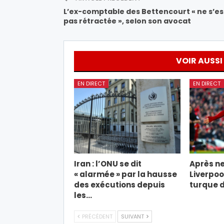
L’ex-comptable des Bettencourt « ne s’es
pas rétractée », selon son avocat
VOIR AUSSI
EN DIRECT
EN DIRECT
Iran : l’ONU se dit
Après ne
« alarmée » par la hausse
Liverpool
des exécutions depuis
turque d
les…
PRÉCÉDENT
SUIVANT