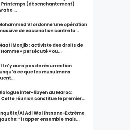
« Printemps (désenchantement)
Arabe …
Mohammed VI ordonne’une opération
massive de vaccination contre la…
Maati Monjib : activiste des droits de
l’Homme « persécuté » ou…
« Il n’y aura pas de résurrection
jusqu’à ce que les musulmans
tuent…
Dialogue inter-libyen au Maroc:
« Cette réunion constitue le premier…
Enquête/Al Adl Wal Ihssane-Extrême
gauche: “frapper ensemble mais…