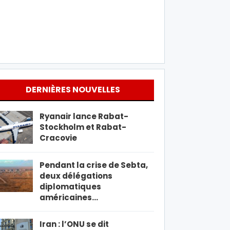
DERNIÈRES NOUVELLES
Ryanair lance Rabat-
Stockholm et Rabat-
Cracovie
Pendant la crise de Sebta,
deux délégations
diplomatiques
américaines…
Iran : l’ONU se dit