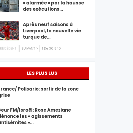
« alarmée » par la hausse
des exécutions…
Après neuf saisons à
Liverpool, la nouvelle vie
turque de…
RÉCÉDENT
SUIVANT
1 De 30 840
LES PLUS LUS
France/ Polisario: sortir de la zone
grise
Beur FM/Israël: Rose Ameziane
dénonce les « agissements
antisémites »…