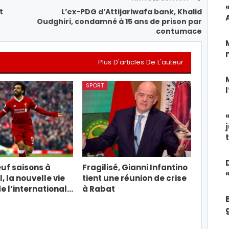
t
L’ex-PDG d’Attijariwafa bank, Khalid
Oudghiri, condamné à 15 ans de prison par
contumace
Plus D'articles De L'auteur
SPORT
uf saisons à
Fragilisé, Gianni Infantino
, la nouvelle vie
tient une réunion de crise
e l’international…
à Rabat