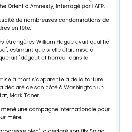
he Orient à Amnesty, interrogé par l’AFP.
 suscité de nombreuses condamnations de
res en tête.
es étrangères William Hague avait qualifié
", estimant que si elle était mise à
querait "dégoût et horreur dans le
se à mort s’apparente à de la torture.
, a déclaré de son côté à Washington un
at, Mark Toner.
t mené une campagne internationale pour
eur mère.
rogresse bien", a déclaré son fils Sajad