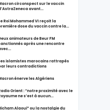
Macron circonspect sur le vaccin
d’AstraZeneca avant…
Le Roi Mohammed VI reçoit la
première dose du vaccin contre la…
Deux animateurs de Beur FM
sanctionnés après une rencontre
avec…
Les islamistes marocains rattrapés
par leurs contradictions
Macron énerve les Algériens
Radio Orient : “notre proximité avec le
Royaume ne s’est à aucun…
Hicham Alaoui* ou la nostalgie du