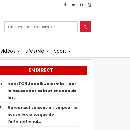
Vidéos
Lifestyle
Sport
EN DIRECT
Iran : l’ONU se dit « alarmée » par
29
la hausse des exécutions depuis
les…
Après neuf saisons à Liverpool, la
5
nouvelle vie turque de
l’international…