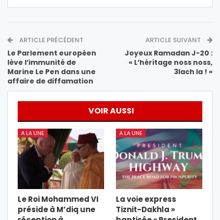
ARTICLE PRÉCÉDENT
ARTICLE SUIVANT
Le Parlement européen
Joyeux Ramadan J-20 :
lève l’immunité de
« L’héritage noss noss,
Marine Le Pen dans une
3lach la ! »
affaire de diffamation
VOIR AUSSI
A LA UNE
A LA UNE
Le Roi Mohammed VI
La voie express
préside à M’diq une
Tiznit-Dakhla »
réception à
baptisée « President