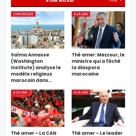
VOIR AUSSI
Tout
CHRONIQUE
A LA UNE
Salma Annasse
Thé amer: Mezzour, le
(Washington
ministre qui a fâché
Institute) analyse le
la diaspora
modèle religieux
marocaine
marocain dans…
A LA UNE
A LA UNE
Thé amer – La CAN
Thé amer – Le leader