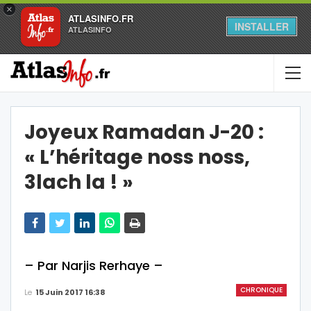
×
ATLASINFO.FR
INSTALLER
ATLASINFO
Joyeux Ramadan J-20 :
« L’héritage noss noss,
3lach la ! »
– Par Narjis Rerhaye –
CHRONIQUE
Le
15 Juin 2017 16:38