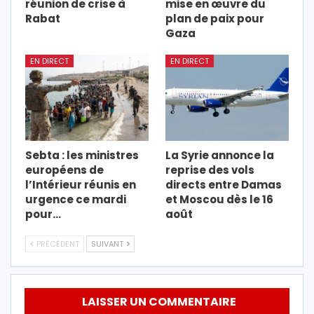
réunion de crise à
mise en œuvre du
Rabat
plan de paix pour
Gaza
EN DIRECT
EN DIRECT
Sebta : les ministres
La Syrie annonce la
européens de
reprise des vols
l’Intérieur réunis en
directs entre Damas
urgence ce mardi
et Moscou dès le 16
pour…
août
PRÉCÉDENT
SUIVANT
LAISSER UN COMMENTAIRE