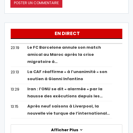
EN DIRECT
Le FC Barcelone annule son match
23:19
amical au Maroc après la crise
migratoire à…
La CAF réaffirme « à l’unanimité » son
23:13
soutien à Gianni Infantino
Iran : l’ONU se dit « alarmée » par la
13:29
hausse des exécutions depuis les…
Après neuf saisons à Liverpool, la
13:15
nouvelle vie turque de l’international…
Afficher Plus