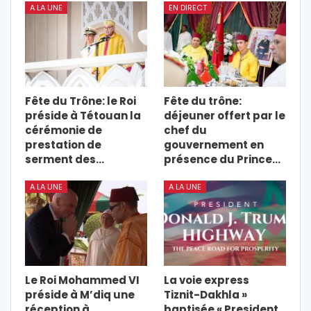
A LA UNE
EN DIRECT
Fête du Trône: le Roi
Fête du trône:
préside à Tétouan la
déjeuner offert par le
cérémonie de
chef du
prestation de
gouvernement en
serment des…
présence du Prince…
A LA UNE
A LA UNE
Le Roi Mohammed VI
La voie express
préside à M’diq une
Tiznit-Dakhla »
réception à
baptisée « President