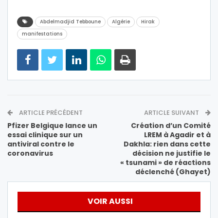
Abdelmadjid Tebboune
Algérie
Hirak
manifestations
ARTICLE PRÉCÉDENT
ARTICLE SUIVANT
Pfizer Belgique lance un
Création d’un Comité
essai clinique sur un
LREM à Agadir et à
antiviral contre le
Dakhla: rien dans cette
coronavirus
décision ne justifie le
« tsunami » de réactions
déclenché (Ghayet)
VOIR AUSSI