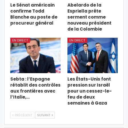
Le Sénat américain
Abelardo de la
confirme Todd
Espriella prête
Blanche au poste de
serment comme
procureur général
nouveau président
de la Colombie
EN DIRECT
EN DIRECT
Sebta : l’Espagne
Les États-Unis font
rétablit des contrôles
pression sur Israël
aux frontières avec
pour un cessez-le-
l’Italie,…
feu de deux
semaines à Gaza
PRÉCÉDENT
SUIVANT