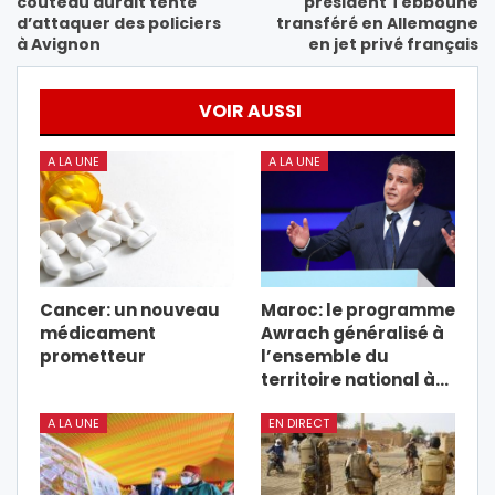
couteau aurait tenté
président Tebboune
d’attaquer des policiers
transféré en Allemagne
à Avignon
en jet privé français
VOIR AUSSI
A LA UNE
A LA UNE
Cancer: un nouveau
Maroc: le programme
médicament
Awrach généralisé à
prometteur
l’ensemble du
territoire national à…
A LA UNE
EN DIRECT