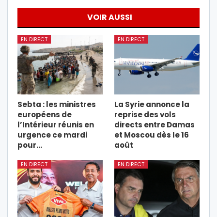
VOIR AUSSI
EN DIRECT
EN DIRECT
Sebta : les ministres
La Syrie annonce la
européens de
reprise des vols
l’Intérieur réunis en
directs entre Damas
urgence ce mardi
et Moscou dès le 16
pour…
août
EN DIRECT
EN DIRECT