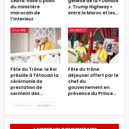
Sebta: mise u point
genèse de la « Donald
du ministère
J. Trump Highway »
marocain de
entre le Maroc et les…
l’Interieur
A LA UNE
EN DIRECT
Fête du Trône: le Roi
Fête du trône:
préside à Tétouan la
déjeuner offert par le
cérémonie de
chef du
prestation de
gouvernement en
serment des…
présence du Prince…
PRÉCÉDENT
SUIVANT