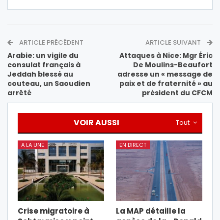
ARTICLE PRÉCÉDENT
ARTICLE SUIVANT
Arabie: un vigile du
Attaques à Nice: Mgr Éric
consulat français à
De Moulins-Beaufort
Jeddah blessé au
adresse un « message de
couteau, un Saoudien
paix et de fraternité » au
arrêté
président du CFCM
VOIR AUSSI
Tout
A LA UNE
EN DIRECT
Crise migratoire à
La MAP détaille la