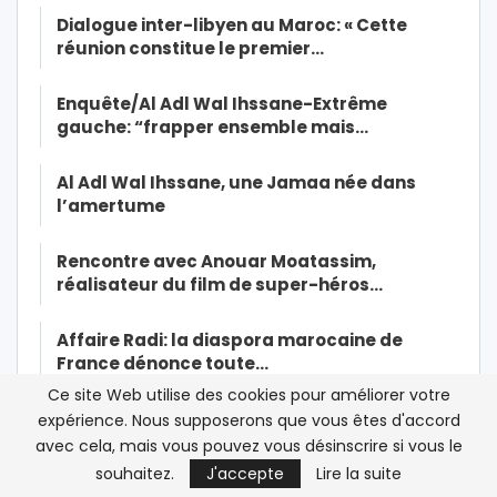
Dialogue inter-libyen au Maroc: « Cette
réunion constitue le premier…
Enquête/Al Adl Wal Ihssane-Extrême
gauche: “frapper ensemble mais…
Al Adl Wal Ihssane, une Jamaa née dans
l’amertume
Rencontre avec Anouar Moatassim,
réalisateur du film de super-héros…
Affaire Radi: la diaspora marocaine de
France dénonce toute…
Ce site Web utilise des cookies pour améliorer votre
Mohammed VI insiste sur le civisme dans la
expérience. Nous supposerons que vous êtes d'accord
lutte contre le Coronavirus
avec cela, mais vous pouvez vous désinscrire si vous le
souhaitez.
J'accepte
Lire la suite