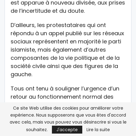
est apparue à nouveau divisée, aux prises
de l’incertitude et du doute.
D’ailleurs, les protestataires qui ont
répondu à un appel publié sur les réseaux
sociaux représentent en majorité le parti
islamiste, mais également d’autres
composantes de la vie politique et de la
société civile ainsi que des figures de la
gauche.
Tous ont tenu à souligner l’urgence d’un
retour au fonctionnement normal des
institutions.
Ce site Web utilise des cookies pour améliorer votre
expérience. Nous supposerons que vous êtes d'accord
Jawhar Ben Mbarek, spécialiste en droit
avec cela, mais vous pouvez vous désinscrire si vous le
constitutionnel et ancien conseiller à la
souhaitez.
J'accepte
Lire la suite
présidence du gouvernement, n’y est pas