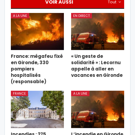
VOIR AUSSI
Tout
A LA UNE
EN DIRECT
France: mégafeu fixé
« Un geste de
en Gironde, 330
solidarité » : Lecornu
pompiers
appelle à aller en
hospitalisés
vacances en Gironde
(responsable)
FRANCE
A LA UNE
Incendies : 275
L’incendie en Gironde