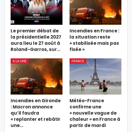
Le premier débat de
Incendies en France :
la présidentielle 2027
la situation reste
aura lieu le 27 août à
« stabilisée mais pas
Roland-Garros, sur…
fixée »
A LA UNE
FRANCE
Incendies en Gironde
Météo-France
: Macron annonce
confirme une
qu’il faudra
« nouvelle vague de
« replanter et rebâtir
chaleur » en France à
une…
partir de mardi