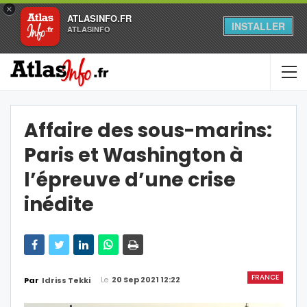
×
ATLASINFO.FR
INSTALLER
ATLASINFO
Affaire des sous-marins:
Paris et Washington à
l’épreuve d’une crise
inédite
FRANCE
Le
20 Sep 2021 12:22
Par
Idriss Tekki