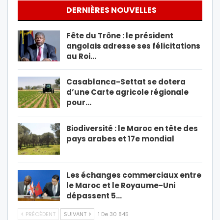
DERNIÈRES NOUVELLES
Fête du Trône : le président
angolais adresse ses félicitations
au Roi…
Casablanca-Settat se dotera
d’une Carte agricole régionale
pour…
Biodiversité : le Maroc en tête des
pays arabes et 17e mondial
Les échanges commerciaux entre
le Maroc et le Royaume-Uni
dépassent 5…
PRÉCÉDENT
SUIVANT
1 De 30 845