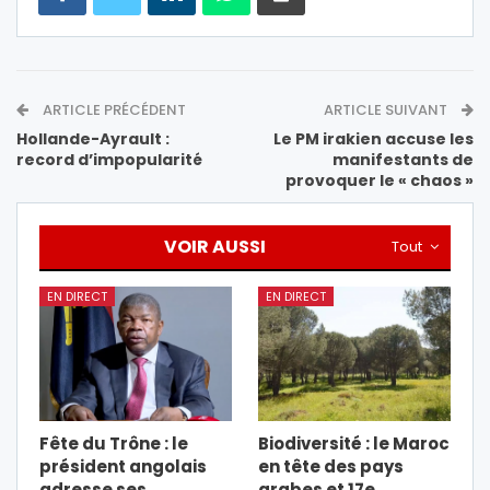
ARTICLE PRÉCÉDENT
ARTICLE SUIVANT
Hollande-Ayrault :
Le PM irakien accuse les
record d’impopularité
manifestants de
provoquer le « chaos »
VOIR AUSSI
Tout
EN DIRECT
EN DIRECT
Fête du Trône : le
Biodiversité : le Maroc
président angolais
en tête des pays
adresse ses
arabes et 17e