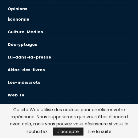
Opinions
Économie
Culture-Medias
Décryptages
Lu-dans-la-presse
Atlas-des-livres
Les-indiscrets
Web TV
Lifestyle
Ce site Web utilise des cookies pour améliorer votre
expérience. Nous supposerons que vous êtes d'accord
CHRONIQUE
avec cela, mais vous pouvez vous désinscrire si vous le
souhaitez.
J'accepte
Lire la suite