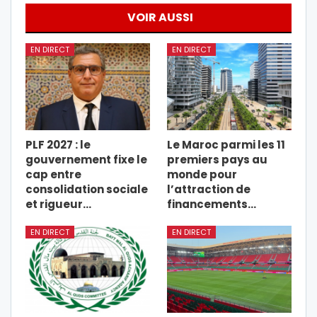
VOIR AUSSI
EN DIRECT
EN DIRECT
PLF 2027 : le
Le Maroc parmi les 11
gouvernement fixe le
premiers pays au
cap entre
monde pour
consolidation sociale
l’attraction de
et rigueur…
financements…
EN DIRECT
EN DIRECT