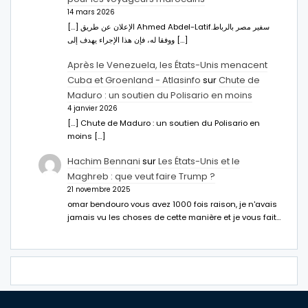
14 mars 2026
[…] الإعلان عن طريق Ahmed Abdel-Latifسفير مصر بالرباط.
ووفقا له، فإن هذا الإجراء يهدف إلى […]
Après le Venezuela, les États-Unis menacent
Cuba et Groenland - Atlasinfo
sur
Chute de
Maduro : un soutien du Polisario en moins
4 janvier 2026
[…] Chute de Maduro : un soutien du Polisario en
moins […]
Hachim Bennani
sur
Les États-Unis et le
Maghreb : que veut faire Trump ?
21 novembre 2025
omar bendouro vous avez 1000 fois raison, je n'avais
jamais vu les choses de cette manière et je vous fait…