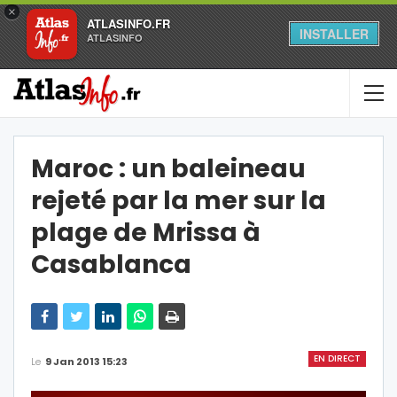
×
ATLASINFO.FR
INSTALLER
ATLASINFO
Maroc : un baleineau
rejeté par la mer sur la
plage de Mrissa à
Casablanca
EN DIRECT
Le
9 Jan 2013 15:23