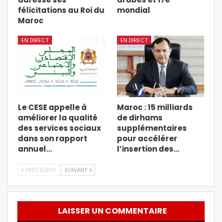
félicitations au Roi du
mondial
Maroc
EN DIRECT
EN DIRECT
Le CESE appelle à
Maroc : 15 milliards
améliorer la qualité
de dirhams
des services sociaux
supplémentaires
dans son rapport
pour accélérer
annuel…
l’insertion des…
PRÉCÉDENT
SUIVANT
LAISSER UN COMMENTAIRE