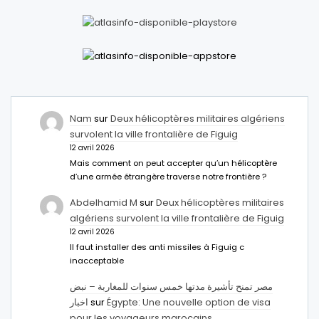
Nam
sur
Deux hélicoptères militaires algériens
survolent la ville frontalière de Figuig
12 avril 2026
Mais comment on peut accepter qu’un hélicoptère
d’une armée étrangère traverse notre frontière ?
Abdelhamid M
sur
Deux hélicoptères militaires
algériens survolent la ville frontalière de Figuig
12 avril 2026
Il faut installer des anti missiles à Figuig c
inacceptable
مصر تمنح تأشيرة مدتها خمس سنوات للمغاربة – نبض
اخبار
sur
Égypte: Une nouvelle option de visa
pour les voyageurs marocains