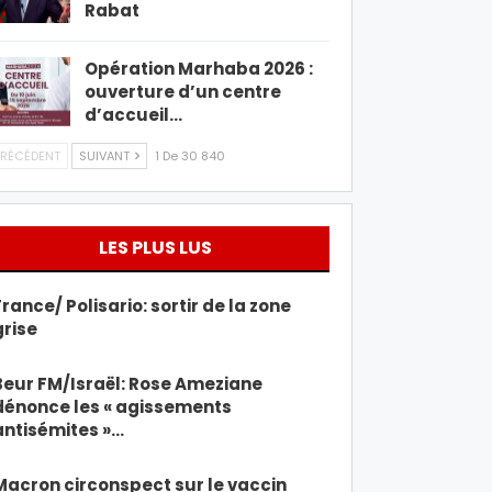
Rabat
Opération Marhaba 2026 :
ouverture d’un centre
d’accueil…
RÉCÉDENT
SUIVANT
1 De 30 840
LES PLUS LUS
France/ Polisario: sortir de la zone
grise
Beur FM/Israël: Rose Ameziane
dénonce les « agissements
antisémites »…
Macron circonspect sur le vaccin