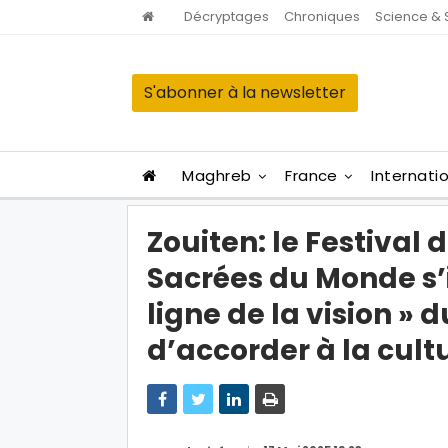
Décryptages
Chroniques
Science & 
S'abonner à la newsletter
Maghreb
France
Internati
Zouiten: le Festival
Sacrées du Monde s’i
ligne de la vision 
d’accorder à la cult