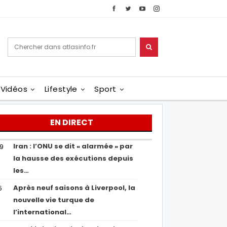
Vidéos
Lifestyle
Sport
EN DIRECT
Iran : l’ONU se dit « alarmée » par
29
la hausse des exécutions depuis
les…
Après neuf saisons à Liverpool, la
5
nouvelle vie turque de
l’international…