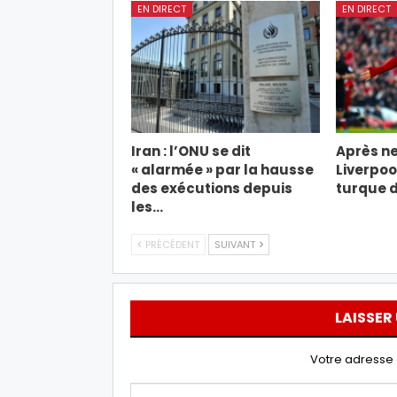
EN DIRECT
EN DIRECT
Iran : l’ONU se dit
Après ne
« alarmée » par la hausse
Liverpool
des exécutions depuis
turque d
les…
PRÉCÉDENT
SUIVANT
LAISSER
Votre adresse 