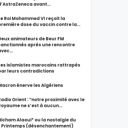
d’AstraZeneca avant…
Le Roi Mohammed VI reçoit la
première dose du vaccin contre la…
Deux animateurs de Beur FM
sanctionnés après une rencontre
avec…
Les islamistes marocains rattrapés
par leurs contradictions
Macron énerve les Algériens
Radio Orient : “notre proximité avec le
Royaume ne s’est à aucun…
Hicham Alaoui* ou la nostalgie du
« Printemps (désenchantement)