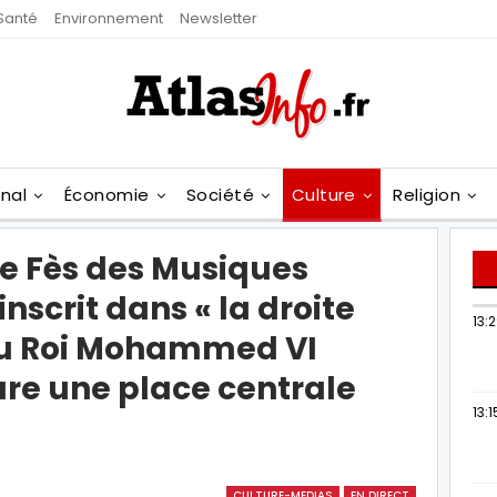
Santé
Environnement
Newsletter
onal
Économie
Société
Culture
Religion
 de Fès des Musiques
nscrit dans « la droite
13:
» du Roi Mohammed VI
ure une place centrale
13:1
CULTURE-MEDIAS
EN DIRECT