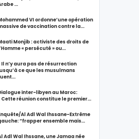
Arabe …
Mohammed VI ordonne’une opération
massive de vaccination contre la…
Maati Monjib : activiste des droits de
l’Homme « persécuté » ou…
« Il n’y aura pas de résurrection
jusqu’à ce que les musulmans
tuent…
Dialogue inter-libyen au Maroc:
« Cette réunion constitue le premier…
Enquête/Al Adl Wal Ihssane-Extrême
gauche: “frapper ensemble mais…
Al Adl Wal Ihssane, une Jamaa née