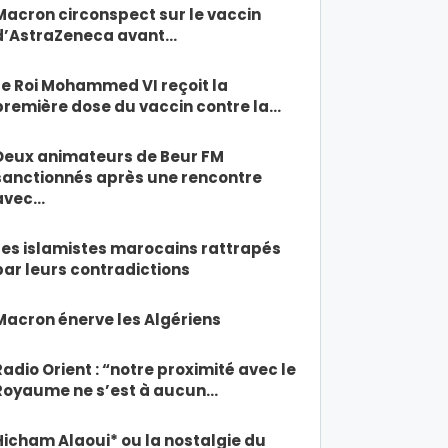
Macron circonspect sur le vaccin
d’AstraZeneca avant…
Le Roi Mohammed VI reçoit la
première dose du vaccin contre la…
Deux animateurs de Beur FM
sanctionnés après une rencontre
avec…
Les islamistes marocains rattrapés
par leurs contradictions
Macron énerve les Algériens
Radio Orient : “notre proximité avec le
Royaume ne s’est à aucun…
Hicham Alaoui* ou la nostalgie du