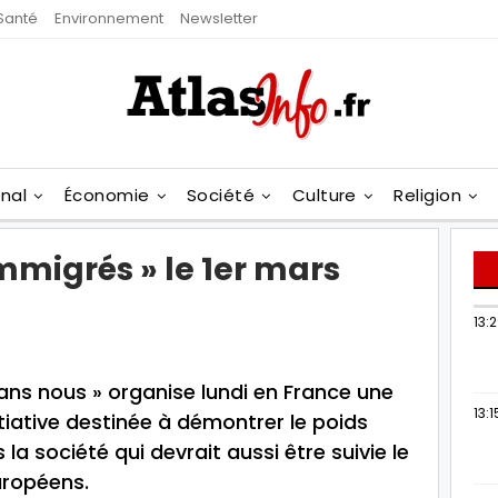
Santé
Environnement
Newsletter
onal
Économie
Société
Culture
Religion
mmigrés » le 1er mars
13:
sans nous » organise lundi en France une
13:1
itiative destinée à démontrer le poids
a société qui devrait aussi être suivie le
uropéens.