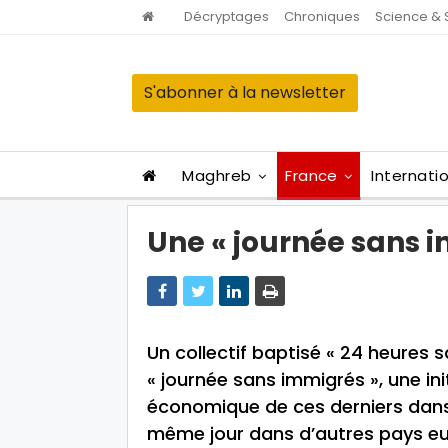
Décryptages
Chroniques
Science & 
S'abonner à la newsletter
Maghreb
France
Internati
Une « journée sans i
Un collectif baptisé « 24 heures 
« journée sans immigrés », une in
économique de ces derniers dans l
même jour dans d’autres pays e