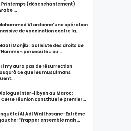
« Printemps (désenchantement)
Arabe …
Mohammed VI ordonne’une opération
massive de vaccination contre la…
Maati Monjib : activiste des droits de
l’Homme « persécuté » ou…
« Il n’y aura pas de résurrection
jusqu’à ce que les musulmans
tuent…
Dialogue inter-libyen au Maroc:
« Cette réunion constitue le premier…
Enquête/Al Adl Wal Ihssane-Extrême
gauche: “frapper ensemble mais…