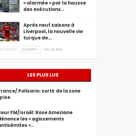
« alarmée » par la hausse
des exécutions…
Après neuf saisons à
Liverpool, la nouvelle vie
turque de…
RÉCÉDENT
SUIVANT
1 De 30 840
LES PLUS LUS
France/ Polisario: sortir de la zone
grise
Beur FM/Israël: Rose Ameziane
dénonce les « agissements
antisémites »…