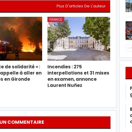
Plus D'articles De L'auteur
FRANCE
P
e de solidarité » :
Incendies : 275
appelle à aller en
interpellations et 31 mises
s en Gironde
en examen, annonce
Laurent Nuñez
 UN COMMENTAIRE