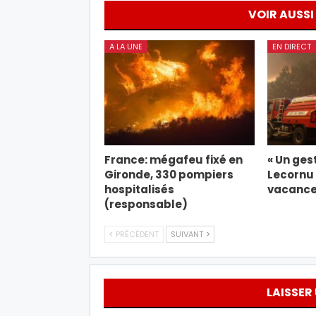
VOIR AUSSI
A LA UNE
EN DIRECT
France: mégafeu fixé en
« Un gest
Gironde, 330 pompiers
Lecornu 
hospitalisés
vacance
(responsable)
PRÉCÉDENT
SUIVANT
LAISSER