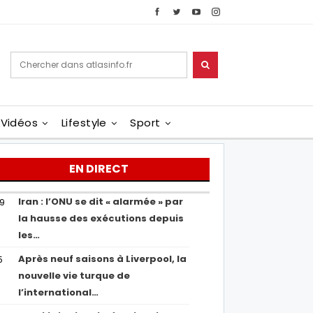
Vidéos
Lifestyle
Sport
EN DIRECT
Iran : l’ONU se dit « alarmée » par
29
la hausse des exécutions depuis
les…
Après neuf saisons à Liverpool, la
5
nouvelle vie turque de
l’international…