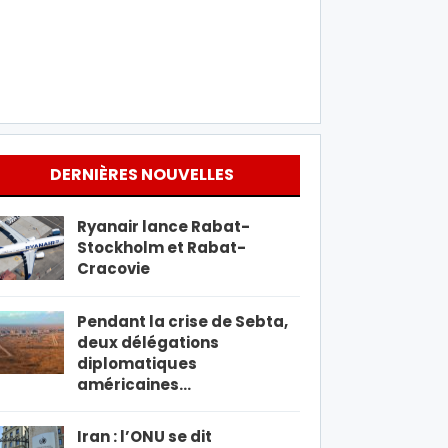
DERNIÈRES NOUVELLES
Ryanair lance Rabat-
Stockholm et Rabat-
Cracovie
Pendant la crise de Sebta,
deux délégations
diplomatiques
américaines…
Iran : l’ONU se dit