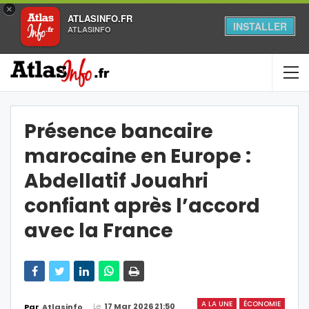
×
ATLASINFO.FR
INSTALLER
ATLASINFO
Présence bancaire
marocaine en Europe :
Abdellatif Jouahri
confiant après l’accord
avec la France
A LA UNE
ÉCONOMIE
Le
17 Mar 2026 21:50
Par
Atlasinfo