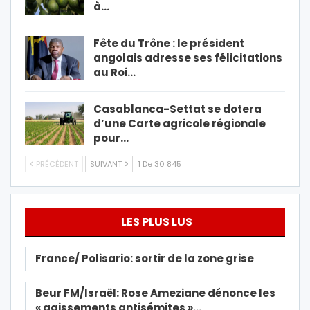
à…
Fête du Trône : le président
angolais adresse ses félicitations
au Roi…
Casablanca-Settat se dotera
d’une Carte agricole régionale
pour…
PRÉCÉDENT
SUIVANT
1 De 30 845
LES PLUS LUS
France/ Polisario: sortir de la zone grise
Beur FM/Israël: Rose Ameziane dénonce les
« agissements antisémites »…