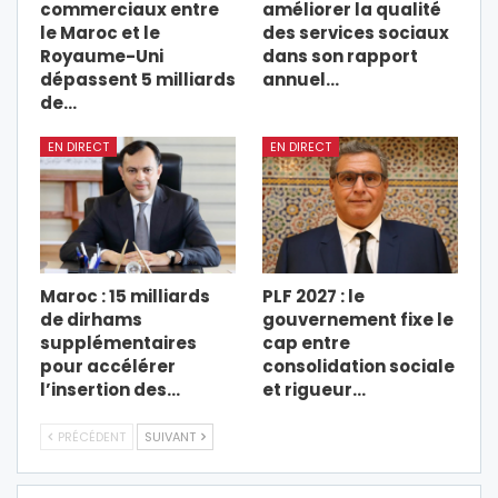
commerciaux entre
améliorer la qualité
le Maroc et le
des services sociaux
Royaume-Uni
dans son rapport
dépassent 5 milliards
annuel…
de…
EN DIRECT
EN DIRECT
Maroc : 15 milliards
PLF 2027 : le
de dirhams
gouvernement fixe le
supplémentaires
cap entre
pour accélérer
consolidation sociale
l’insertion des…
et rigueur…
PRÉCÉDENT
SUIVANT