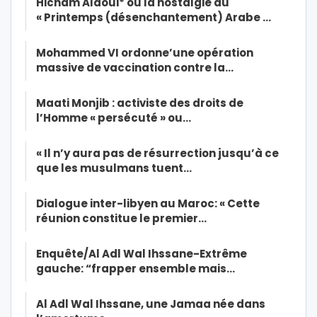
Hicham Alaoui* ou la nostalgie du
« Printemps (désenchantement) Arabe …
Mohammed VI ordonne’une opération
massive de vaccination contre la…
Maati Monjib : activiste des droits de
l’Homme « persécuté » ou…
« Il n’y aura pas de résurrection jusqu’à ce
que les musulmans tuent…
Dialogue inter-libyen au Maroc: « Cette
réunion constitue le premier…
Enquête/Al Adl Wal Ihssane-Extrême
gauche: “frapper ensemble mais…
Al Adl Wal Ihssane, une Jamaa née dans