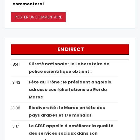
commenterai.
EN DIRECT
Sûreté nationale : le Laboratoire de
18:41
police scientifique obtient…
Fête du Trône : le président angolais
13:43
adresse ses félicitations au Roi du
Maroc
Biodiversité : le Maroc en tête des
13:38
pays arabes et 17e mondial
Le CESE appelle à améliorer la qualité
13:17
des services sociaux dans son