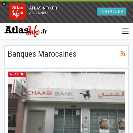
×
ATLASINFO.FR
INSTALLER
ATLASINFO
Banques Marocaines
A LA UNE