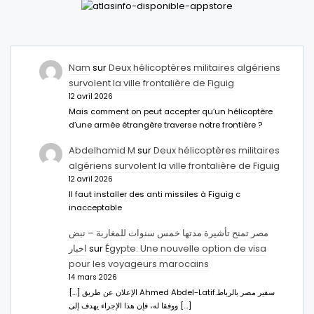
Nam
sur
Deux hélicoptères militaires algériens
survolent la ville frontalière de Figuig
12 avril 2026
Mais comment on peut accepter qu’un hélicoptère
d’une armée étrangère traverse notre frontière ?
Abdelhamid M
sur
Deux hélicoptères militaires
algériens survolent la ville frontalière de Figuig
12 avril 2026
Il faut installer des anti missiles à Figuig c
inacceptable
مصر تمنح تأشيرة مدتها خمس سنوات للمغاربة – نبض
اخبار
sur
Égypte: Une nouvelle option de visa
pour les voyageurs marocains
14 mars 2026
[…] الإعلان عن طريق Ahmed Abdel-Latifسفير مصر بالرباط.
ووفقا له، فإن هذا الإجراء يهدف إلى […]