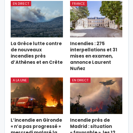
EN DIRECT
FRANCE
La Grèce lutte contre
Incendies : 275
de nouveaux
interpellations et 31
incendies près
mises en examen,
d’Athènes et en Crète
annonce Laurent
Nuñez
A LA UNE
EN DIRECT
L’incendie en Gironde
Incendie près de
« n’a pas progressé »
Madrid : situation
mercredi malgré la
« favorable », les 12