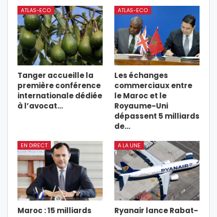
ATLAS-ECO
ATLAS-ECO
Tanger accueille la
Les échanges
première conférence
commerciaux entre
internationale dédiée
le Maroc et le
à l’avocat…
Royaume-Uni
dépassent 5 milliards
de…
EN DIRECT
A LA UNE
Maroc : 15 milliards
Ryanair lance Rabat-