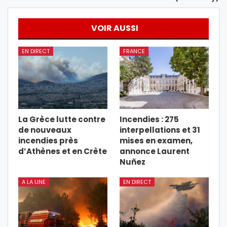
VOIR AUSSI
EN DIRECT
FRANCE
La Grèce lutte contre
Incendies : 275
de nouveaux
interpellations et 31
incendies près
mises en examen,
d’Athènes et en Crète
annonce Laurent
Nuñez
A LA UNE
EN DIRECT