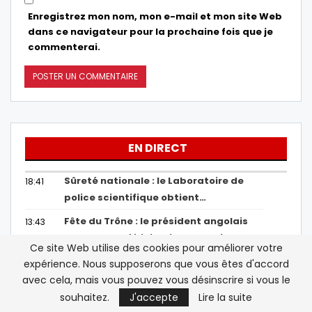
Enregistrez mon nom, mon e-mail et mon site Web
dans ce navigateur pour la prochaine fois que je
commenterai.
EN DIRECT
Sûreté nationale : le Laboratoire de
18:41
police scientifique obtient…
Fête du Trône : le président angolais
13:43
adresse ses félicitations au Roi du
Ce site Web utilise des cookies pour améliorer votre
Maroc
expérience. Nous supposerons que vous êtes d'accord
Biodiversité : le Maroc en tête des
avec cela, mais vous pouvez vous désinscrire si vous le
13:38
pays arabes et 17e mondial
souhaitez.
J'accepte
Lire la suite