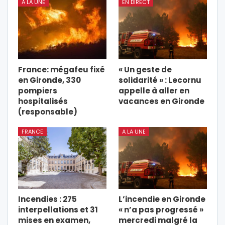
A LA UNE
EN DIRECT
France: mégafeu fixé
« Un geste de
en Gironde, 330
solidarité » : Lecornu
pompiers
appelle à aller en
hospitalisés
vacances en Gironde
(responsable)
FRANCE
A LA UNE
Incendies : 275
L’incendie en Gironde
interpellations et 31
« n’a pas progressé »
mises en examen,
mercredi malgré la