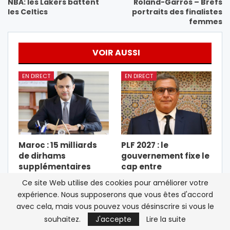
NBA: les Lakers battent
Roland-Garros – Brefs
les Celtics
portraits des finalistes
femmes
VOIR AUSSI
EN DIRECT
EN DIRECT
Maroc : 15 milliards
PLF 2027 : le
de dirhams
gouvernement fixe le
supplémentaires
cap entre
pour accélérer
consolidation sociale
Ce site Web utilise des cookies pour améliorer votre
l’insertion des…
et rigueur…
expérience. Nous supposerons que vous êtes d'accord
avec cela, mais vous pouvez vous désinscrire si vous le
EN DIRECT
EN DIRECT
souhaitez.
J'accepte
Lire la suite