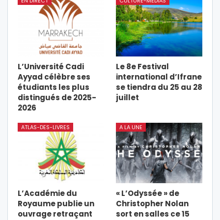
EN DIRECT
CULTURE-MEDIAS
L’Université Cadi
Le 8e Festival
Ayyad célèbre ses
international d’Ifrane
étudiants les plus
se tiendra du 25 au 28
distingués de 2025-
juillet
2026
ATLAS-DES-LIVRES
A LA UNE
L’Académie du
« L’Odyssée » de
Royaume publie un
Christopher Nolan
ouvrage retraçant
sort en salles ce 15