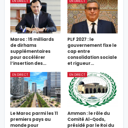
EN DIRECT
EN DIRECT
Maroc : 15 milliards
PLF 2027 : le
de dirhams
gouvernement fixe le
supplémentaires
cap entre
pour accélérer
consolidation sociale
l’insertion des…
et rigueur…
EN DIRECT
EN DIRECT
Le Maroc parmi les 11
Amman : le rôle du
premiers pays au
Comité Al-Qods,
monde pour
présidé par le Roi du