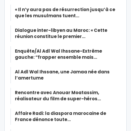
« Il n’y aura pas de résurrection jusqu’à ce
que les musulmans tuent…
Dialogue inter-libyen au Maroc: « Cette
réunion constitue le premier…
Enquête/Al Adl Wal Ihssane-Extrême
gauche: “frapper ensemble mais…
Al Adl Wal Ihssane, une Jamaa née dans
l’amertume
Rencontre avec Anouar Moatassim,
réalisateur du film de super-héros…
Affaire Radi: la diaspora marocaine de
France dénonce toute…