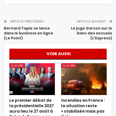
ARTICLE PRÉCÉDENT
ARTICLE SUIVANT
Bernard Tapie se lance
Le juge Garzon sur le
dans le business en ligne
banc des accusés
(Le Point)
(L’Express)
VOIR AUSSI
A LA UNE
A LA UNE
Le premier débat de
Incendies en France :
la présidentielle 2027
la situation reste
aura lieu le 27 août à
« stabilisée mais pas