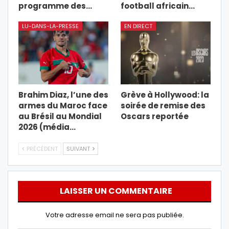
programme des…
football africain…
LU-DANS-LA-PRESSE
EN DIRECT
Brahim Diaz, l’une des
Grève à Hollywood: la
armes du Maroc face
soirée de remise des
au Brésil au Mondial
Oscars reportée
2026 (média…
PRÉCÉDENT
SUIVANT
LAISSER UN COMMENTAIRE
Votre adresse email ne sera pas publiée.