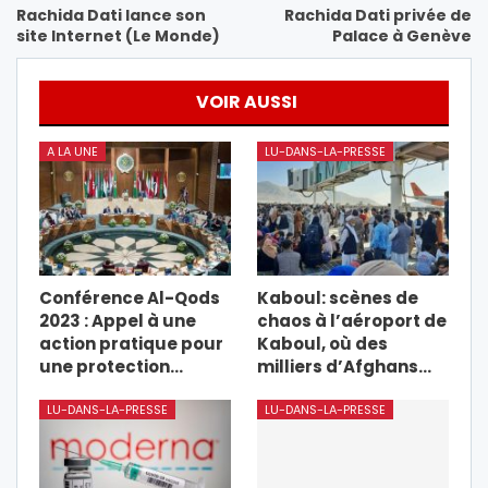
Rachida Dati lance son
Rachida Dati privée de
site Internet (Le Monde)
Palace à Genève
VOIR AUSSI
A LA UNE
LU-DANS-LA-PRESSE
Conférence Al-Qods
Kaboul: scènes de
2023 : Appel à une
chaos à l’aéroport de
action pratique pour
Kaboul, où des
une protection…
milliers d’Afghans…
LU-DANS-LA-PRESSE
LU-DANS-LA-PRESSE