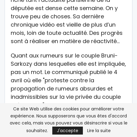
députée est dense cette semaine. On y
trouve peu de choses. Sa dernière
chronique vidéo est vieille de plus d’un
mois, loin de toute actualité. Des progrès
sont à réaliser en matière de réactivité…
Quant aux rumeurs sur le couple Bruni-
Sarkozy dans lesquelles elle est impliquée,
pas un mot. Le communiqué publié le 4
avril où elle "proteste contre la
propagation de rumeurs absurdes et
inadmissibles sur la vie privée du couple
présidentiel" n’y figure pas. Sans surprise,
Ce site Web utilise des cookies pour améliorer votre
Rachida Dati ne publie que des
expérience. Nous supposerons que vous êtes d'accord
informations choisies et soigne sa
avec cela, mais vous pouvez vous désinscrire si vous le
communication. Sans succès pour
souhaitez.
J'accepte
Lire la suite