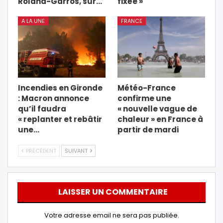
Roland-Garros, sur…
fixée »
A LA UNE
FRANCE
Incendies en Gironde
Météo-France
: Macron annonce
confirme une
qu’il faudra
« nouvelle vague de
« replanter et rebâtir
chaleur » en France à
une…
partir de mardi
PRÉCÉDENT
SUIVANT
LAISSER UN COMMENTAIRE
Votre adresse email ne sera pas publiée.