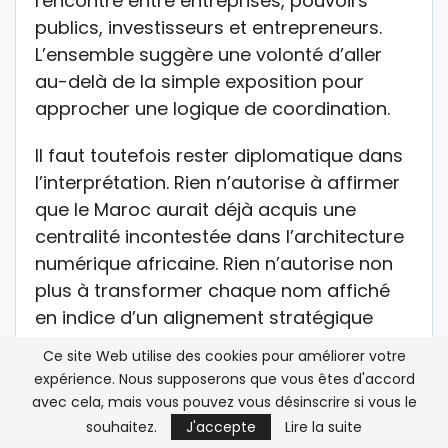
rencontre entre entreprises, pouvoirs
publics, investisseurs et entrepreneurs.
L’ensemble suggère une volonté d’aller
au-delà de la simple exposition pour
approcher une logique de coordination.
Il faut toutefois rester diplomatique dans
l’interprétation. Rien n’autorise à affirmer
que le Maroc aurait déjà acquis une
centralité incontestée dans l’architecture
numérique africaine. Rien n’autorise non
plus à transformer chaque nom affiché
en indice d’un alignement stratégique
pleinement stabilisé. En revanche, il est
Ce site Web utilise des cookies pour améliorer votre
légitime de constater qu’à travers cette
expérience. Nous supposerons que vous êtes d'accord
édition, le Royaume tente d’installer un
avec cela, mais vous pouvez vous désinscrire si vous le
espace où peuvent se rencontrer, avec
souhaitez.
J'accepte
Lire la suite