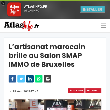
×
ATLASINFO.FR
INSTALLER
ATLASINFO
L’artisanat marocain
brille au Salon SMAP
IMMO de Bruxelles
ÉCONOMIE
EN DIRECT
Le
29 Mar 2026 17:45