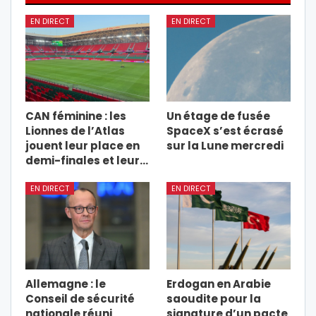
EN DIRECT
EN DIRECT
CAN féminine : les
Un étage de fusée
Lionnes de l’Atlas
SpaceX s’est écrasé
jouent leur place en
sur la Lune mercredi
demi-finales et leur…
EN DIRECT
EN DIRECT
Allemagne : le
Erdogan en Arabie
Conseil de sécurité
saoudite pour la
nationale réuni
signature d’un pacte