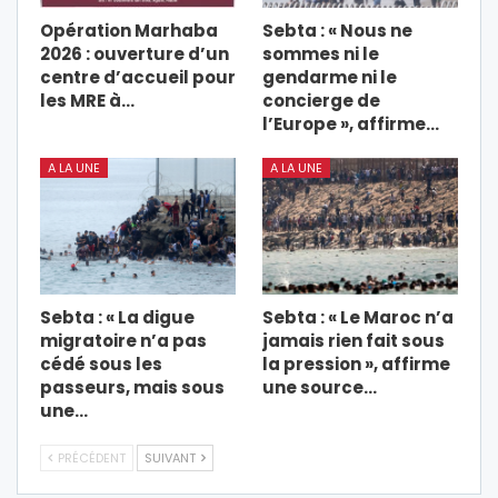
Opération Marhaba
Sebta : « Nous ne
2026 : ouverture d’un
sommes ni le
centre d’accueil pour
gendarme ni le
les MRE à…
concierge de
l’Europe », affirme…
A LA UNE
A LA UNE
Sebta : « La digue
Sebta : « Le Maroc n’a
migratoire n’a pas
jamais rien fait sous
cédé sous les
la pression », affirme
passeurs, mais sous
une source…
une…
PRÉCÉDENT
SUIVANT