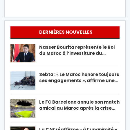
DERNIÈRES NOUVELLES
Nasser Bourita représente le Roi
du Maroc à l’investiture du…
Sebta : « Le Maroc honore toujours
ses engagements », affirme une…
Le FC Barcelone annule son match
amical au Maroc après la crise…
La CAF réaffirme « à l’unanimité »