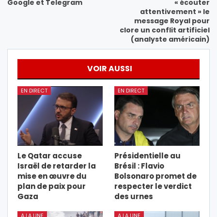
Google et Telegram
« écouter
attentivement » le
message Royal pour
clore un conflit artificiel
(analyste américain)
VOIR AUSSI
EN DIRECT
EN DIRECT
Le Qatar accuse
Présidentielle au
Israël de retarder la
Brésil : Flavio
mise en œuvre du
Bolsonaro promet de
plan de paix pour
respecter le verdict
Gaza
des urnes
A LA UNE
A LA UNE