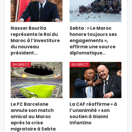
Nasser Bourita
Sebta : « Le Maroc
représente le Roi du
honore toujours ses
Maroc à l’investiture
engagements »,
du nouveau
affirme une source
président…
diplomatique…
EN DIRECT
EN DIRECT
Le FC Barcelone
La CAF réaffirme « à
annule son match
l’unanimité » son
amical au Maroc
soutien à Gianni
après la crise
Infantino
migratoire à Sebta