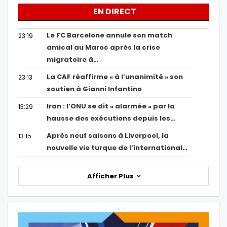
EN DIRECT
Le FC Barcelone annule son match
23:19
amical au Maroc après la crise
migratoire à…
La CAF réaffirme « à l’unanimité » son
23:13
soutien à Gianni Infantino
Iran : l’ONU se dit « alarmée » par la
13:29
hausse des exécutions depuis les…
Après neuf saisons à Liverpool, la
13:15
nouvelle vie turque de l’international…
Afficher Plus