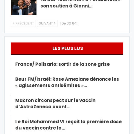
son soutien à Gianni…
PRÉCÉDENT
SUIVANT
1 De 30 841
LES PLUS LUS
France/ Polisario: sortir de la zone grise
Beur FM/Israël: Rose Ameziane dénonce les
« agissements antisémites »…
Macron circonspect sur le vaccin
d’AstraZeneca avant…
Le Roi Mohammed VI reçoit la première dose
du vaccin contre la…