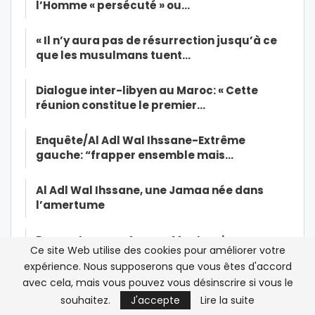
l’Homme « persécuté » ou…
« Il n’y aura pas de résurrection jusqu’à ce
que les musulmans tuent…
Dialogue inter-libyen au Maroc: « Cette
réunion constitue le premier…
Enquête/Al Adl Wal Ihssane-Extrême
gauche: “frapper ensemble mais…
Al Adl Wal Ihssane, une Jamaa née dans
l’amertume
Rencontre avec Anouar Moatassim,
Ce site Web utilise des cookies pour améliorer votre
réalisateur du film de super-héros…
expérience. Nous supposerons que vous êtes d'accord
avec cela, mais vous pouvez vous désinscrire si vous le
Affaire Radi: la diaspora marocaine de
souhaitez.
J'accepte
Lire la suite
France dénonce toute…