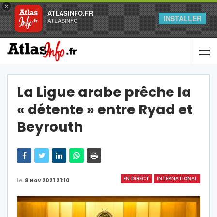
×
ATLASINFO.FR
INSTALLER
ATLASINFO
La Ligue arabe prêche la
« détente » entre Ryad et
Beyrouth
EN DIRECT
INTERNATIONAL
Le
8 Nov 2021 21:10