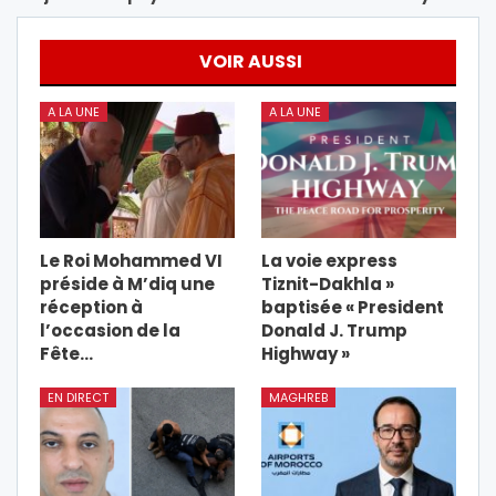
VOIR AUSSI
A LA UNE
A LA UNE
Le Roi Mohammed VI
La voie express
préside à M’diq une
Tiznit-Dakhla »
réception à
baptisée « President
l’occasion de la
Donald J. Trump
Fête…
Highway »
EN DIRECT
MAGHREB