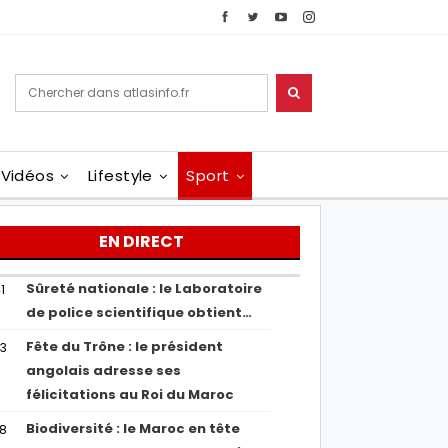
Vidéos
Lifestyle
Sport
EN DIRECT
Sûreté nationale : le Laboratoire
1
de police scientifique obtient…
Fête du Trône : le président
43
angolais adresse ses
félicitations au Roi du Maroc
Biodiversité : le Maroc en tête
38