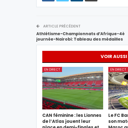
ARTICLE PRÉCÉDENT
Athlétisme-Championnats d’Afrique-4è
journée-Nairobi: Tableau des médailles
VOIR AUSSI
EN DIRECT
EN DIRECT
CAN féminine : les Lionnes
Le FC Ba
de l’Atlas jouent leur
son mat
place en demi-finales et
Maroc ap