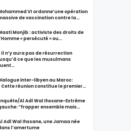
Mohammed VI ordonne’une opération
massive de vaccination contre la…
Maati Monjib : activiste des droits de
l’Homme « persécuté » ou…
« Il n’y aura pas de résurrection
jusqu’à ce que les musulmans
tuent…
Dialogue inter-libyen au Maroc:
« Cette réunion constitue le premier…
Enquête/Al Adl Wal Ihssane-Extrême
gauche: “frapper ensemble mais…
Al Adl Wal Ihssane, une Jamaa née
dans l’amertume