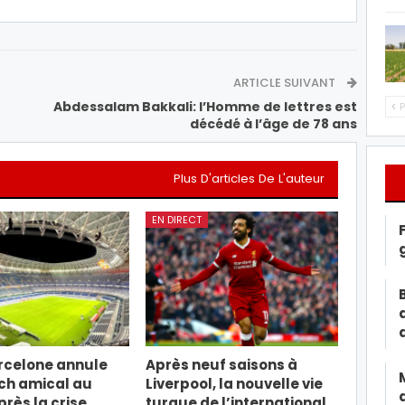
ARTICLE SUIVANT
Abdessalam Bakkali: l’Homme de lettres est
P
décédé à l’âge de 78 ans
Plus D'articles De L'auteur
EN DIRECT
rcelone annule
Après neuf saisons à
ch amical au
Liverpool, la nouvelle vie
rès la crise
turque de l’international…