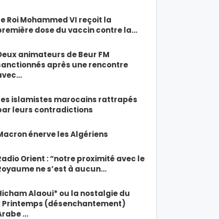
Le Roi Mohammed VI reçoit la
première dose du vaccin contre la…
Deux animateurs de Beur FM
sanctionnés après une rencontre
avec…
Les islamistes marocains rattrapés
par leurs contradictions
Macron énerve les Algériens
Radio Orient : “notre proximité avec le
Royaume ne s’est à aucun…
Hicham Alaoui* ou la nostalgie du
« Printemps (désenchantement)
Arabe …