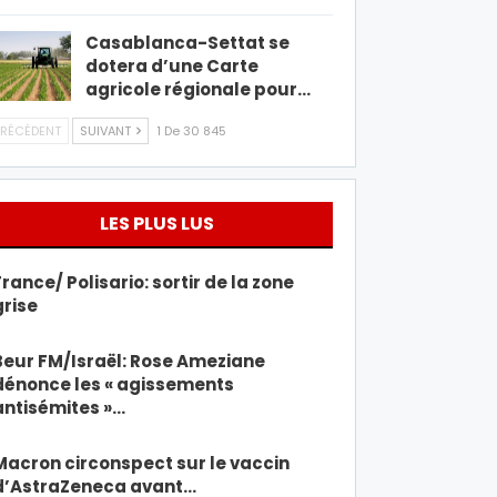
Casablanca-Settat se
dotera d’une Carte
agricole régionale pour…
RÉCÉDENT
SUIVANT
1 De 30 845
LES PLUS LUS
France/ Polisario: sortir de la zone
grise
Beur FM/Israël: Rose Ameziane
dénonce les « agissements
antisémites »…
Macron circonspect sur le vaccin
d’AstraZeneca avant…