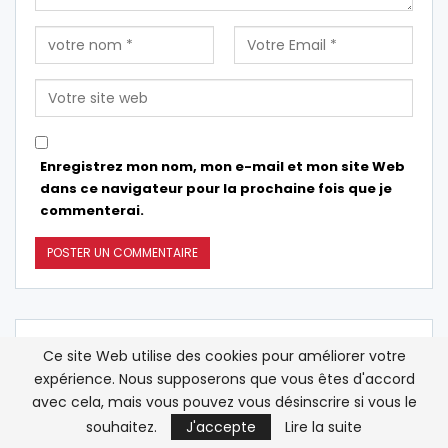
Enregistrez mon nom, mon e-mail et mon site Web
dans ce navigateur pour la prochaine fois que je
commenterai.
EN DIRECT
Ce site Web utilise des cookies pour améliorer votre
expérience. Nous supposerons que vous êtes d'accord
avec cela, mais vous pouvez vous désinscrire si vous le
Le Sénat américain confirme Todd
12:17
souhaitez.
J'accepte
Lire la suite
Blanche au poste de procureur