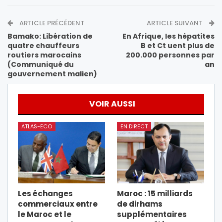
ARTICLE PRÉCÉDENT
ARTICLE SUIVANT
Bamako: Libération de
En Afrique, les hépatites
quatre chauffeurs
B et Ct uent plus de
routiers marocains
200.000 personnes par
(Communiqué du
an
gouvernement malien)
VOIR AUSSI
ATLAS-ECO
EN DIRECT
Les échanges
Maroc : 15 milliards
commerciaux entre
de dirhams
le Maroc et le
supplémentaires