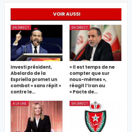
VOIR AUSSI
EN DIRECT
EN DIRECT
Investi président,
« Il est temps de ne
Abelardo de la
compter que sur
Espriella promet un
nous-mêmes »,
combat « sans répit »
réagit l’Iran au
contre le…
« Pacte de…
A LA UNE
EN DIRECT