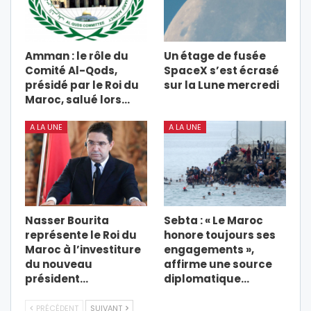
Amman : le rôle du
Un étage de fusée
Comité Al-Qods,
SpaceX s’est écrasé
présidé par le Roi du
sur la Lune mercredi
Maroc, salué lors…
A LA UNE
A LA UNE
Nasser Bourita
Sebta : « Le Maroc
représente le Roi du
honore toujours ses
Maroc à l’investiture
engagements »,
du nouveau
affirme une source
président…
diplomatique…
PRÉCÉDENT
SUIVANT