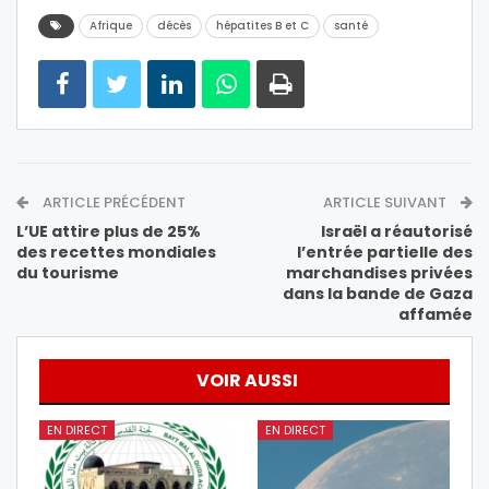
Afrique
décès
hépatites B et C
santé
ARTICLE PRÉCÉDENT
ARTICLE SUIVANT
L’UE attire plus de 25%
Israël a réautorisé
des recettes mondiales
l’entrée partielle des
du tourisme
marchandises privées
dans la bande de Gaza
affamée
VOIR AUSSI
EN DIRECT
EN DIRECT