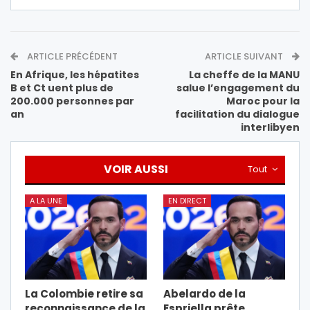
ARTICLE PRÉCÉDENT
ARTICLE SUIVANT
En Afrique, les hépatites
La cheffe de la MANU
B et Ct uent plus de
salue l’engagement du
200.000 personnes par
Maroc pour la
an
facilitation du dialogue
interlibyen
VOIR AUSSI
Tout
A LA UNE
EN DIRECT
La Colombie retire sa
Abelardo de la
reconnaissance de la
Espriella prête