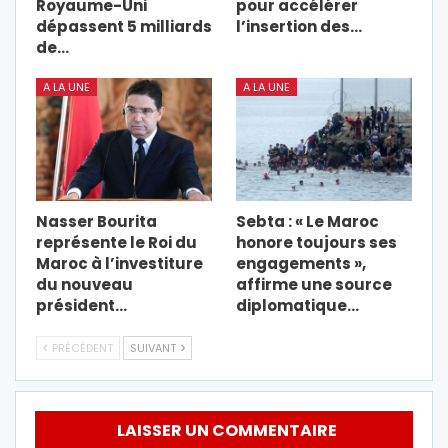
Royaume-Uni
pour accélérer
dépassent 5 milliards
l’insertion des…
de…
A LA UNE
A LA UNE
Nasser Bourita
Sebta : « Le Maroc
représente le Roi du
honore toujours ses
Maroc à l’investiture
engagements »,
du nouveau
affirme une source
président…
diplomatique…
PRÉCÉDENT
SUIVANT
LAISSER UN COMMENTAIRE