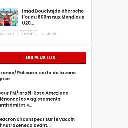
Imad Bouchajda décroche
l’or du 800m aux Mondiaux
U20…
RÉCÉDENT
SUIVANT
1 De 30 851
LES PLUS LUS
France/ Polisario: sortir de la zone
grise
Beur FM/Israël: Rose Ameziane
dénonce les « agissements
antisémites »…
Macron circonspect sur le vaccin
d’AstraZeneca avant…