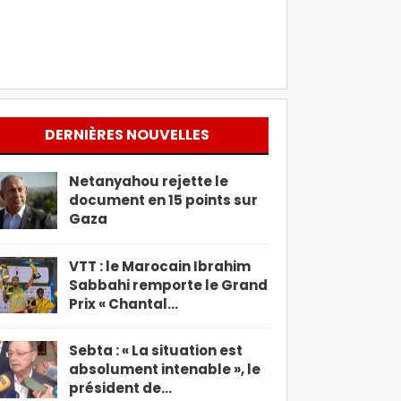
DERNIÈRES NOUVELLES
Netanyahou rejette le
document en 15 points sur
Gaza
VTT : le Marocain Ibrahim
Sabbahi remporte le Grand
Prix « Chantal…
Sebta : « La situation est
absolument intenable », le
président de…