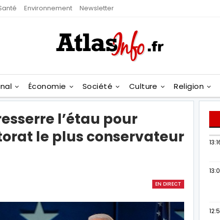
Santé
Environnement
Newsletter
onal
Économie
Société
Culture
Religion
esserre l’étau pour
torat le plus conservateur
13:1
13:
EN DIRECT
12: