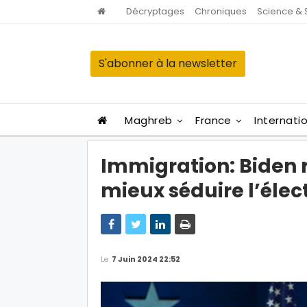
Décryptages
Chroniques
Science & 
S'abonner à la newsletter
Maghreb
France
Internati
Immigration: Biden r
mieux séduire l’élec
Le
7 Juin 2024 22:52