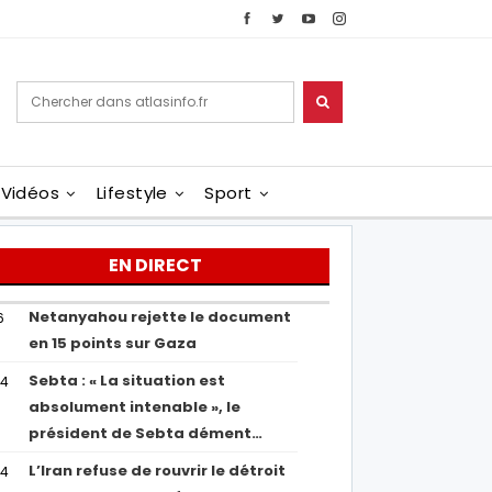
Vidéos
Lifestyle
Sport
EN DIRECT
Netanyahou rejette le document
6
en 15 points sur Gaza
Sebta : « La situation est
04
absolument intenable », le
président de Sebta dément…
L’Iran refuse de rouvrir le détroit
54