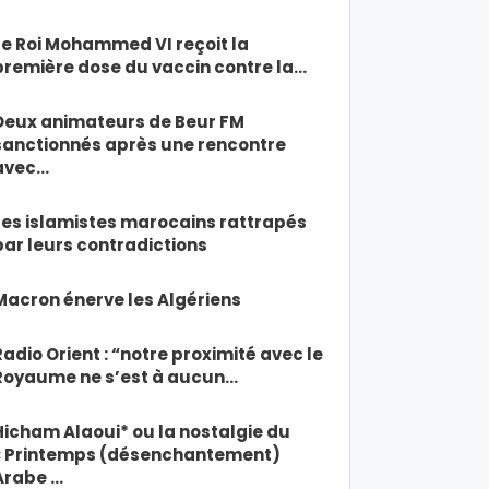
Le Roi Mohammed VI reçoit la
première dose du vaccin contre la…
Deux animateurs de Beur FM
sanctionnés après une rencontre
avec…
Les islamistes marocains rattrapés
par leurs contradictions
Macron énerve les Algériens
Radio Orient : “notre proximité avec le
Royaume ne s’est à aucun…
Hicham Alaoui* ou la nostalgie du
« Printemps (désenchantement)
Arabe …