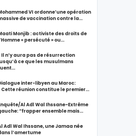
Mohammed VI ordonne’une opération
massive de vaccination contre la…
Maati Monjib : activiste des droits de
l’Homme « persécuté » ou…
« Il n’y aura pas de résurrection
jusqu’à ce que les musulmans
tuent…
Dialogue inter-libyen au Maroc:
« Cette réunion constitue le premier…
Enquête/Al Adl Wal Ihssane-Extrême
gauche: “frapper ensemble mais…
Al Adl Wal Ihssane, une Jamaa née
dans l’amertume