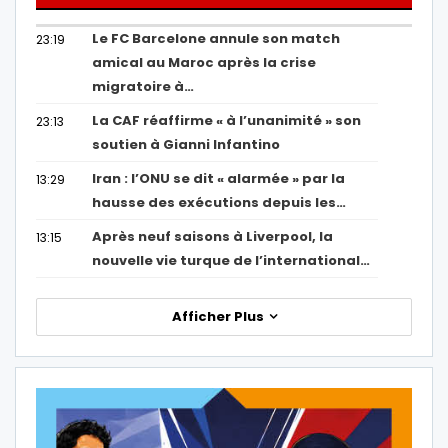
Le FC Barcelone annule son match
23:19
amical au Maroc après la crise
migratoire à…
La CAF réaffirme « à l’unanimité » son
23:13
soutien à Gianni Infantino
Iran : l’ONU se dit « alarmée » par la
13:29
hausse des exécutions depuis les…
Après neuf saisons à Liverpool, la
13:15
nouvelle vie turque de l’international…
Afficher Plus