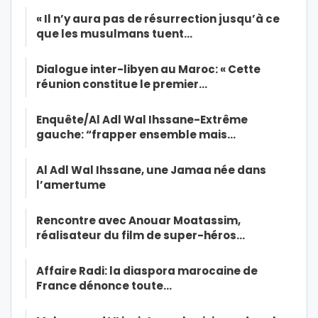
« Il n’y aura pas de résurrection jusqu’à ce
que les musulmans tuent…
Dialogue inter-libyen au Maroc: « Cette
réunion constitue le premier…
Enquête/Al Adl Wal Ihssane-Extrême
gauche: “frapper ensemble mais…
Al Adl Wal Ihssane, une Jamaa née dans
l’amertume
Rencontre avec Anouar Moatassim,
réalisateur du film de super-héros…
Affaire Radi: la diaspora marocaine de
France dénonce toute…