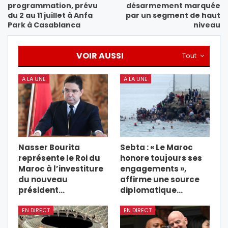
programmation, prévu
désarmement marquée
du 2 au 11 juillet à Anfa
par un segment de haut
Park à Casablanca
niveau
VOIR AUSSI
Tout
A LA UNE
A LA UNE
Nasser Bourita
Sebta : « Le Maroc
représente le Roi du
honore toujours ses
Maroc à l’investiture
engagements »,
du nouveau
affirme une source
président…
diplomatique…
EN DIRECT
EN DIRECT