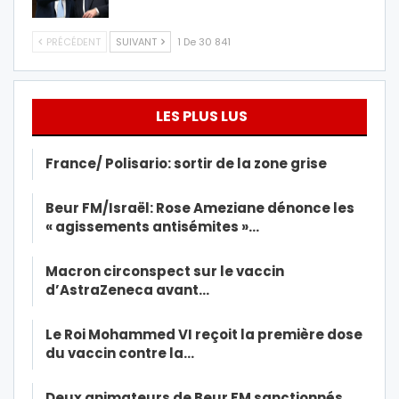
PRÉCÉDENT
SUIVANT
1 De 30 841
LES PLUS LUS
France/ Polisario: sortir de la zone grise
Beur FM/Israël: Rose Ameziane dénonce les
« agissements antisémites »…
Macron circonspect sur le vaccin
d’AstraZeneca avant…
Le Roi Mohammed VI reçoit la première dose
du vaccin contre la…
Deux animateurs de Beur FM sanctionnés